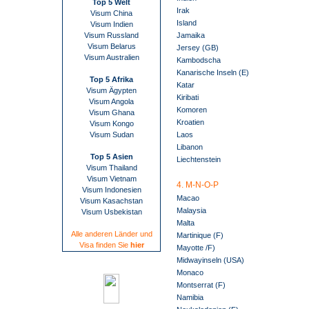
Top 5 Welt
Irak
Visum China
Island
Visum Indien
Visum Russland
Jamaika
Visum Belarus
Jersey (GB)
Visum Australien
Kambodscha
Kanarische Inseln (E)
Top 5 Afrika
Katar
Visum Ägypten
Kiribati
Visum Angola
Komoren
Visum Ghana
Kroatien
Visum Kongo
Visum Sudan
Laos
Libanon
Top 5 Asien
Liechtenstein
Visum Thailand
Visum Vietnam
4. M-N-O-P
Visum Indonesien
Macao
Visum Kasachstan
Malaysia
Visum Usbekistan
Malta
Alle anderen Länder und
Martinique (F)
Visa finden Sie
hier
Mayotte /F)
Midwayinseln (USA)
Monaco
Montserrat (F)
Namibia