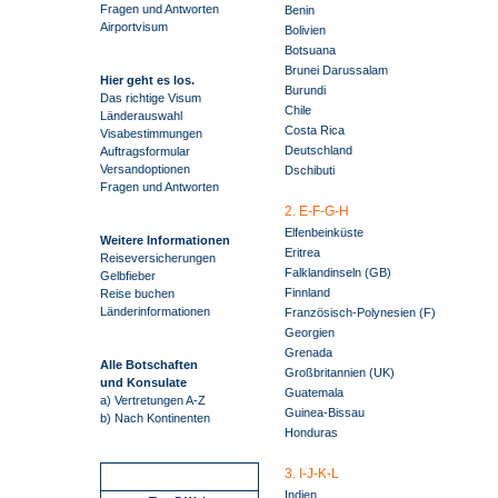
Fragen und Antworten
Benin
Airportvisum
Bolivien
Botsuana
Brunei Darussalam
Hier geht es los.
Burundi
Das richtige Visum
Chile
Länderauswahl
Costa Rica
Visabestimmungen
Deutschland
Auftragsformular
Versandoptionen
Dschibuti
Fragen und Antworten
2. E-F-G-H
Elfenbeinküste
Weitere Informationen
Eritrea
Reiseversicherungen
Falklandinseln (GB)
Gelbfieber
Finnland
Reise buchen
Länderinformationen
Französisch-Polynesien (F)
Georgien
Grenada
Alle Botschaften
Großbritannien (UK)
und Konsulate
Guatemala
a) Vertretungen A-Z
Guinea-Bissau
b) Nach Kontinenten
Honduras
3. I-J-K-L
Schnellstart
Indien