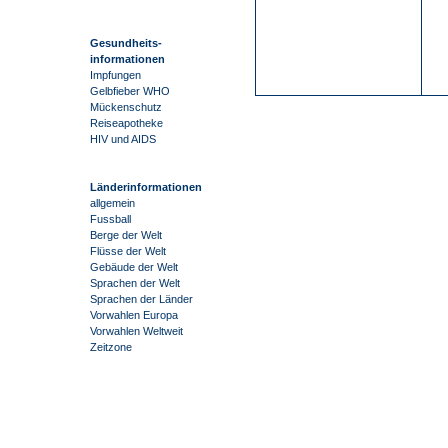
Gesundheits-
informationen
Impfungen
Gelbfieber WHO
Mückenschutz
Reiseapotheke
HIV und AIDS
Länderinformationen
allgemein
Fussball
Berge der Welt
Flüsse der Welt
Gebäude der Welt
Sprachen der Welt
Sprachen der Länder
Vorwahlen Europa
Vorwahlen Weltweit
Zeitzone
-