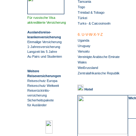
Tansania
Togo
Trinidad & Tobago
Für russische Visa
Türkei
akkreditierte Versicherung
Turks- & Caicosinseln
Auslandsreise
-
6. U-V-W-X-Y-Z
krankenversicherung
Uganda
Einmalige Versicherung
Uruguay
1-Jahresversicherung
Vanuatu
Langzeit bis 5 Jahre
Au Pairs und Studenten
Vereinigte Arabische Emirate
Wales
Weißrussland
Weitere
Zentralafrikanische Republik
Reiseversicherungen
Reiseschutz Europa
Reiseschutz Weltweit
Hotel
Reiserücktritts-
versicherung
Wich
Sicherheitspakete
für Ausländer