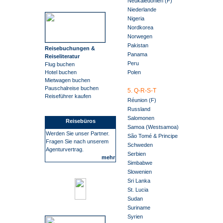
Neukaledonien (F)
Niederlande
Nigeria
Nordkorea
Norwegen
Pakistan
Reisebuchungen &
Panama
Reiseliteratur
Peru
Flug buchen
Hotel buchen
Polen
Mietwagen buchen
Pauschalreise buchen
5. Q-R-S-T
Reiseführer kaufen
Réunion (F)
Russland
Salomonen
Reisebüros
Samoa (Westsamoa)
Werden Sie unser Partner.
São Tomé & Principe
Fragen Sie nach unserem
Schweden
Agenturvertrag.
Serbien
mehr
Simbabwe
Slowenien
Sri Lanka
St. Lucia
Sudan
Suriname
Syrien