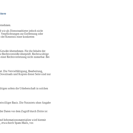
itere
bernehmen.
 wir als Diensteanbieter jedoch nicht
. Verpflichtungen zur Entfernung oder
 der Kenntnis einer konkreten
 Gewähr übernehmen. Für die Inhalte der
che Rechtsverstöße überprüft. Rechtswidrige
 einer Rechtsverletzung nicht zumutbar. Bei
et. Die Vervielfältigung, Bearbeitung,
. Downloads und Kopien dieser Seite sind nur
ltigen sofern die Urheberschaft in solchen
reiwilliger Basis. Die Nutzstets ohne Angabe
er Daten vor dem Zugriff durch Dritte ist
nd Informationsmaterialien wird hiermit
, etwa durch Spam-Mails, vor.