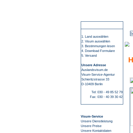
Wir führen Sie sicher, übersichtlich und bequem zu Ihrem Visum. Sie erfahren alles rund um die Visabestimmungen und Einreisebestimmungen Ihres Ziellandes. Wir beschaffen Visa für mehr als 100 Staaten, wie z.B. China, Russland oder Indien. Bei uns finden Sie alle Informationen 
Su
So funktioniert es
1. Land auswählen
2. Visum auswählen
3. Bestimmungen lesen
4. Download Formulare
5. Versand
H
Unsere Adresse
Auslandsvisum.de
Visum-Service-Agentur
Schieritzstrasse 33
D-10409 Berlin
Tel: 030 - 49 85 52 79
Fax: 030 - 40 39 30 42
Visum-Service
Unsere Dienstleistung
Unsere Preise
Unsere Kontaktdaten