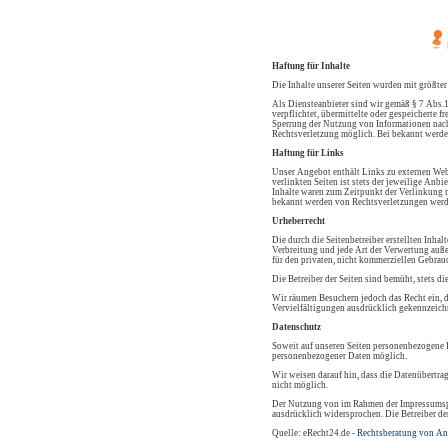
Haftung für Inhalte
Die Inhalte unserer Seiten wurden mit größter
Als Diensteanbieter sind wir gemäß § 7 Abs.1
verpflichtet, übermittelte oder gespeicherte
Sperrung der Nutzung von Informationen nach 
Rechtsverletzung möglich. Bei bekannt werde
Haftung für Links
Unser Angebot enthält Links zu externen Webs
verlinkten Seiten ist stets der jeweilige Anb
Inhalte waren zum Zeitpunkt der Verlinkung n
bekannt werden von Rechtsverletzungen werd
Urheberrecht
Die durch die Seitenbetreiber erstellten Inha
Verbreitung und jede Art der Verwertung auße
für den privaten, nicht kommerziellen Gebrauc
Die Betreiber der Seiten sind bemüht, stets di
Wir räumen Besuchern jedoch das Recht ein, d
Vervielfältigungen ausdrücklich gekennzeichn
Datenschutz
Soweit auf unseren Seiten personenbezogene D
personenbezogener Daten möglich.
Wir weisen darauf hin, dass die Datenübertra
nicht möglich.
Der Nutzung von im Rahmen der Impressumspfl
ausdrücklich widersprochen. Die Betreiber de
Quelle: eRecht24.de -
Rechtsberatung von An