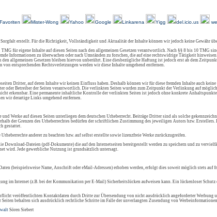
Über Uns
Kundenfeedback
AGB
Impressum
Kontakt
Links
Sitemap
Favoriten
Mister-Wong
Yahoo
Google
Linkarena
Yigg
del.icio.us
we
 Sorgfalt erstellt. Für die Richtigkeit, Vollständigkeit und Aktualität der Inhalte können wir jedoch keine Gewähr ü
 TMG für eigene Inhalte auf diesen Seiten nach den allgemeinen Gesetzen verantwortlich. Nach §§ 8 bis 10 TMG sind
 fremde Informationen zu überwachen oder nach Umständen zu forschen, die auf eine rechtswidrige Tätigkeit hinweisen
den allgemeinen Gesetzen bleiben hiervon unberührt. Eine diesbezügliche Haftung ist jedoch erst ab dem Zeitpunkt
n von entsprechenden Rechtsverletzungen werden wir diese Inhalte umgehend entfernen.
eiten Dritter, auf deren Inhalte wir keinen Einfluss haben. Deshalb können wir für diese fremden Inhalte auch keine
ieter oder Betreiber der Seiten verantwortlich. Die verlinkten Seiten wurden zum Zeitpunkt der Verlinkung auf mögli
icht erkennbar. Eine permanente inhaltliche Kontrolle der verlinkten Seiten ist jedoch ohne konkrete Anhaltspunkte
en wir derartige Links umgehend entfernen.
lte und Werke auf diesen Seiten unterliegen dem deutschen Urheberrecht. Beiträge Dritter sind als solche gekennzeichn
rhalb der Grenzen des Urheberrechtes bedürfen der schriftlichen Zustimmung des jeweiligen Autors bzw. Erstellers
h gestattet.
e Urheberrechte anderer zu beachten bzw. auf selbst erstellte sowie lizenzfreie Werke zurückzugreifen.
ie Download-Dateien (pdf-Dokumente) die auf den Internetseiten bereitgestellt werden zu speichern und zu vervielfä
et wird. Jede gewerbliche Nutzung ist grundsätzlich untersagt.
aten (beispielsweise Name, Anschrift oder eMail-Adressen) erhoben werden, erfolgt dies soweit möglich stets auf f
gung im Internet (z.B. bei der Kommunikation per E-Mail) Sicherheitslücken aufweisen kann. Ein lückenloser Schutz d
icht veröffentlichten Kontaktdaten durch Dritte zur Übersendung von nicht ausdrücklich angeforderter Werbung u
r Seiten behalten sich ausdrücklich rechtliche Schritte im Falle der unverlangten Zusendung von Werbeinformationen
walt
Sören Siebert