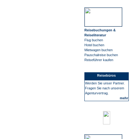
Reisebuchungen &
Reiseliteratur
Flug buchen
Hotel buchen
Mietwagen buchen
Pauschalreise buchen
Reiseführer kaufen
Reisebüros
Werden Sie unser Partner.
Fragen Sie nach unserem
Agenturvertrag.
mehr