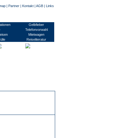
emap
|
Partner
|
Kontakt
|
AGB
|
Links
usinessvisum, Transitvisum, Studentenvisum, Arbeitsvisum/ Montagevisum, Pressevisum
ationen
Gelbfieber
e
Telefonvorwahl
eisen
Mietwagen
ülle
Reiseliteratur