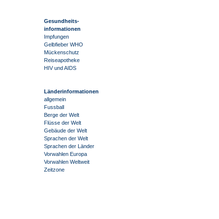
Gesundheits-
informationen
Impfungen
Gelbfieber WHO
Mückenschutz
Reiseapotheke
HIV und AIDS
Länderinformationen
allgemein
Fussball
Berge der Welt
Flüsse der Welt
Gebäude der Welt
Sprachen der Welt
Sprachen der Länder
Vorwahlen Europa
Vorwahlen Weltweit
Zeitzone
-