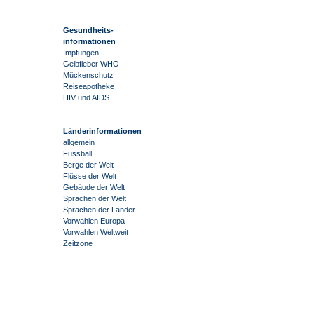
Gesundheits-
informationen
Impfungen
Gelbfieber WHO
Mückenschutz
Reiseapotheke
HIV und AIDS
Länderinformationen
allgemein
Fussball
Berge der Welt
Flüsse der Welt
Gebäude der Welt
Sprachen der Welt
Sprachen der Länder
Vorwahlen Europa
Vorwahlen Weltweit
Zeitzone
-