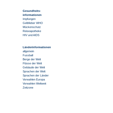
Gesundheits-
informationen
Impfungen
Gelbfieber WHO
Mückenschutz
Reiseapotheke
HIV und AIDS
Länderinformationen
allgemein
Fussball
Berge der Welt
Flüsse der Welt
Gebäude der Welt
Sprachen der Welt
Sprachen der Länder
Vorwahlen Europa
Vorwahlen Weltweit
Zeitzone
-