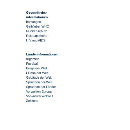
Gesundheits-
informationen
Impfungen
Gelbfieber WHO
Mückenschutz
Reiseapotheke
HIV und AIDS
Länderinformationen
allgemein
Fussball
Berge der Welt
Flüsse der Welt
Gebäude der Welt
Sprachen der Welt
Sprachen der Länder
Vorwahlen Europa
Vorwahlen Weltweit
Zeitzone
-