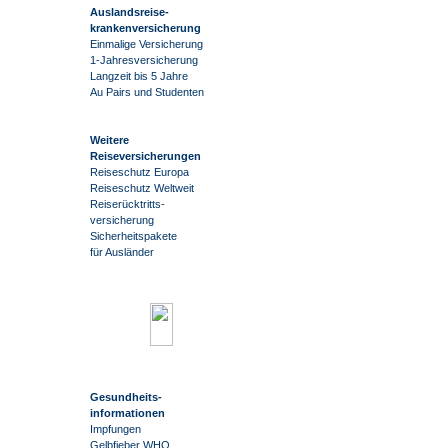
Auslandsreise
-
krankenversicherung
Einmalige Versicherung
1-Jahresversicherung
Langzeit bis 5 Jahre
Au Pairs und Studenten
Weitere
Reiseversicherungen
Reiseschutz Europa
Reiseschutz Weltweit
Reiserücktritts-
versicherung
Sicherheitspakete
für Ausländer
Gesundheits-
informationen
Impfungen
Gelbfieber WHO