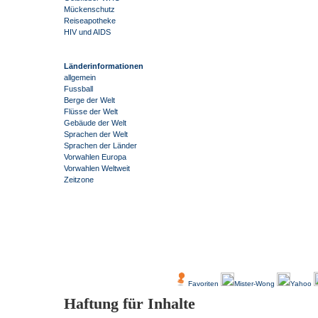
Mückenschutz
Reiseapotheke
HIV und AIDS
Länderinformationen
allgemein
Fussball
Berge der Welt
Flüsse der Welt
Gebäude der Welt
Sprachen der Welt
Sprachen der Länder
Vorwahlen Europa
Vorwahlen Weltweit
Zeitzone
-
Über Uns
Kundenfeedback
Favoriten
Mister-Wong
Yahoo
Haftung für Inhalte