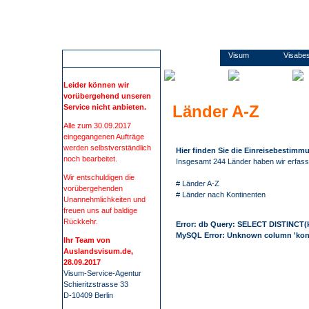
Wir führen Sie sicher, übersichtlich und bequem zu Ihrem Visum. Sie erfahren alles rund um die Visabestimmungen und Einreisebestimmungen Ihres Ziellandes. Wir beschaffen Visa für mehr als 100 Staaten, wie z.B. China, Russland oder Indien. Bei uns finden Sie alle Informationen und Formulare zu den Anträgen. Kontaktdaten zu den Konsulaten und Botschaften. Informationen zu Impfungen/ Gelbfieberimpfpflicht. Informationen zu Auslandsreisekrankenversicherung. Wir nehmen Ihnen den gesamten Prozess der Visum- Beschaffung ab. Die Visum-Beschaffung durch auslandsvisum.
Ägypten
Visum
Visabe
ACHTUNG
Leider können wir
vorübergehend unseren
Länder A-Z
Service nicht anbieten.
Alle zum 30.09.2017
eingegangenen Aufträge
werden selbstverständlich
Hier finden Sie die Einreisebestimmu
noch bearbeitet.
Insgesamt 244 Länder haben wir erfasst
Wir entschuldigen die
#
Länder A-Z
vorübergehenden
#
Länder nach Kontinenten
Unannehmlichkeiten und
freuen uns auf baldige
Rückkehr.
Error:
db Query: SELECT DISTINCT(k
MySQL Error:
Unknown column 'kontin
Ihr Team von
Auslandsvisum.de,
28.09.2017
Visum-Service-Agentur
Schieritzstrasse 33
D-10409 Berlin