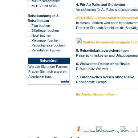
... zur Reiseapotheke
4. Für Au Pairs und Studenten
... zu HIV und AIDS
Versicherung für Au Pairs und junge Leute
Reisebuchungen &
ACHTUNG: Länder mit Krankenversich
Reiseliteratur
In diesen Ländern wird ohne Krankenve
... Flug buchen
Drucken Sie nach Abschluss die Bestätig
... Billigflieger buchen
...
Hotel buchen
... Mietwagen buchen
Weitere Reiseversicherungen finde
... Pauschalreise buchen
...
Reiseführer kaufen
5. Reiserücktrittsversicherungen
Reiserücktrittskosten und
Urlaubsgaranti
Reisebüros
6. Weltweites Reisen ohne Risiko
Werden Sie unser Partner.
Reiseschutz Weltweit
Fragen Sie nach unserem
Agenturvertrag.
7. Europaweites Reisen ohne Risiko
mehr
Reiseschutz Europa
Ihr Auslandsvisum-Team
-
Über Uns
Kundenfeedback
Favoriten
Mister-Wong
Yahoo