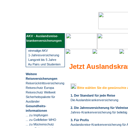
Wir führen Sie sicher, übersichtlich und bequem zu Ihrem Visum. Sie erfahren alles rund um die Visabestimmungen und Einreisebestimmungen Ihres Ziellandes. Wir beschaffen Visa für mehr als 100 Staaten, wie z.B. China, Russland oder Indien. Bei uns finden Sie alle Informationen und Formulare zu den Anträgen. Kontaktdaten zu den Konsulaten und Botschaften. Informationen zu Impfungen/ Gelbfieberimpfpflicht. Informationen zu Auslandsreisekrankenversicherung. Wir nehmen Ihnen den gesamten Prozess der Visum- Beschaffung ab. Die Visum-Beschaffung durch auslandsvisum
AKV - Auslandsreise-
krankenversicherungen
einmalige AKV
1-Jahresversicherung
Langzeit bis 5 Jahre
Au Pairs und Studenten
Jetzt Auslandskr
Weitere
Reiseversicherungen
Reiserücktrittsversicherung
Reiseschutz Europa
Bitte wählen Sie die gewünschte
Reiseschutz Weltweit
1. Der Standard für jede Reise
Sicherheitspakete für
Die Auslandskrankenversicherung
Ausländer
G
esundheits-
2. Die Jahresversicherung für Vielreise
informationen
Jahres-Krankenversicherung für beliebig 
... zu Impfungen
... zu Gelbfieber WHO
3. Für Profis
... zu Mückenschutz
Auslandsreise-Krankenversicherung für A