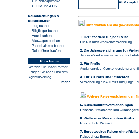
... zur Reiseapotheke
AKV empfoh
... zu HIV und AIDS
Reisebuchungen &
Reiseliteratur
Bitte wählen Sie die gewünscht
... Flug buchen
... Billigflieger buchen
...
Hotel buchen
1. Der Standard für jede Reise
... Mietwagen buchen
Die Auslandskrankenversicherung
... Pauschalreise buchen
2. Die Jahresversicherung für Vielrei
...
Reiseführer kaufen
Jahres-Krankenversicherung für beliebi
Reisebüros
3. Für Profis
Werden Sie unser Partner.
Auslandsreise-Krankenversicherung für
Fragen Sie nach unserem
4. Für Au Pairs und Studenten
Agenturvertrag.
Versicherung für Au Pairs und junge Le
mehr
Weitere Reiseversicherungen fi
5. Reiserücktrittsversicherungen
Reiserücktrittskosten und
Urlaubsgaran
6. Weltweites Reisen ohne Risiko
Reiseschutz Weltweit
7. Europaweites Reisen ohne Risiko
Reiseschutz Europa