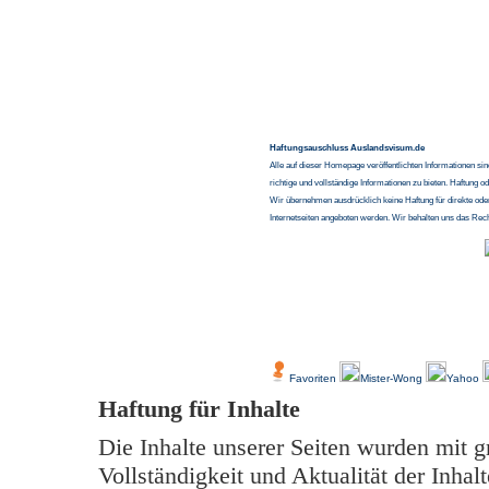
Haftungsauschluss Auslandsvisum.de
Alle auf dieser Homepage veröffentlichten Informationen si
richtige und vollständige Informationen zu bieten. Haftung o
Wir übernehmen ausdrücklich keine Haftung für direkte ode
Internetseiten angeboten werden. Wir behalten uns das Rec
-
Über Uns
Kundenfeedback
Favoriten
Mister-Wong
Yahoo
Haftung für Inhalte
Die Inhalte unserer Seiten wurden mit grö
Vollständigkeit und Aktualität der Inh