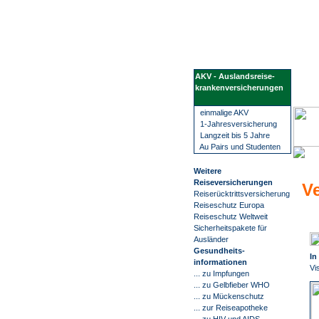
Wir führen Sie sicher, übersichtlich und bequem zu Ihrem Visum. Sie erfahren alles rund um die Visabestimmungen und Einreisebestimmungen Ihres Ziellandes. Wir beschaffen Visa für mehr als 100 Staaten, wie z.B. China, Russland oder Indien. Bei uns finden Sie alle Informationen 
Nige
AKV - Auslandsreise-
krankenversicherungen
einmalige AKV
1-Jahresversicherung
Langzeit bis 5 Jahre
Au Pairs und Studenten
Weitere
Reiseversicherungen
Ve
Reiserücktrittsversicherung
Reiseschutz Europa
Reiseschutz Weltweit
Sicherheitspakete für
Ausländer
G
esundheits-
In
informationen
Vi
... zu Impfungen
... zu Gelbfieber WHO
... zu Mückenschutz
... zur Reiseapotheke