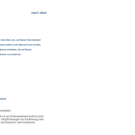
nach oben
r bemühen uns, auf diesen Internetseiten
en können jedoch nicht übernommen werden.
ionen entstehen, die auf diesen
mationen vorzunehmen.
itere
bernehmen.
 wir als Diensteanbieter jedoch nicht
. Verpflichtungen zur Entfernung oder
 der Kenntnis einer konkreten