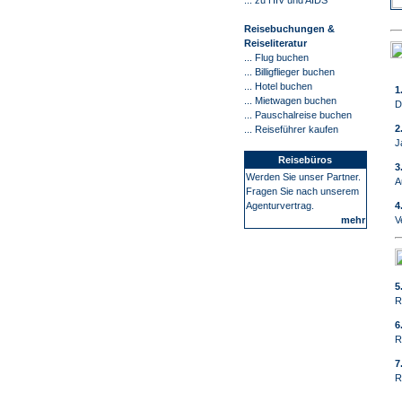
... zu HIV und AIDS
Reisebuchungen &
Reiseliteratur
... Flug buchen
... Billigflieger buchen
...
Hotel buchen
1
... Mietwagen buchen
D
... Pauschalreise buchen
2
...
Reiseführer kaufen
J
Reisebüros
3
Werden Sie unser Partner.
A
Fragen Sie nach unserem
4
Agenturvertrag.
V
mehr
5
R
6
R
7
R