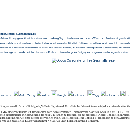
ungsauschluss Auslandsvisum.de
auf dieser Homepage veröffentlichten Informationen sind sorgfältig recherchiert und nach bestem Wissen und Gewissen eingestellt. Wi
ige und vollständige Informationen zu bieten. Haftung oder Garantie für Aktualität, Richtigkeit und Vollständigkeit dieser Information
bernehmen ausdrücklich keine Haftung für direkte oder indirekte Schäden, die durch die Nutzung oder im Zusammenhang mit Informat
netseiten angeboten werden. Wir behalten uns das Recht vor, ohne vorherige Ankündigung Änderungen der dort bereitgestellten Infor
-
-
-
-
-
-
Über Uns
Kundenfeedback
AGB
Impressum
Kontakt
Links
Sitemap
Favoriten
Mister-Wong
Yahoo
Google
Linkarena
Yigg
del.icio.us
we
 Sorgfalt erstellt. Für die Richtigkeit, Vollständigkeit und Aktualität der Inhalte können wir jedoch keine Gewähr ü
 TMG für eigene Inhalte auf diesen Seiten nach den allgemeinen Gesetzen verantwortlich. Nach §§ 8 bis 10 TMG sind
 fremde Informationen zu überwachen oder nach Umständen zu forschen, die auf eine rechtswidrige Tätigkeit hinweisen
den allgemeinen Gesetzen bleiben hiervon unberührt. Eine diesbezügliche Haftung ist jedoch erst ab dem Zeitpunkt
n von entsprechenden Rechtsverletzungen werden wir diese Inhalte umgehend entfernen.