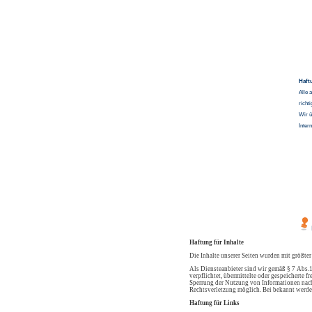
Haft
Alle 
richt
Wir ü
Inter
Haftung für Inhalte
Die Inhalte unserer Seiten wurden mit größter
Als Diensteanbieter sind wir gemäß § 7 Abs.1
verpflichtet, übermittelte oder gespeicherte
Sperrung der Nutzung von Informationen nach 
Rechtsverletzung möglich. Bei bekannt werde
Haftung für Links