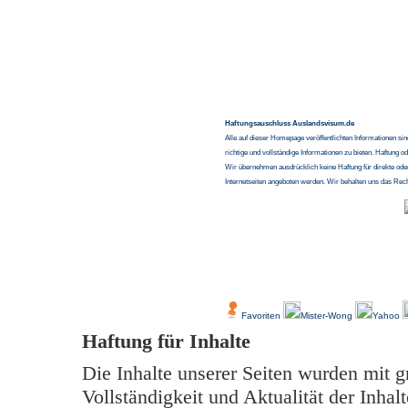
Haftungsauschluss Auslandsvisum.de
Alle auf dieser Homepage veröffentlichten Informationen si
richtige und vollständige Informationen zu bieten. Haftung o
Wir übernehmen ausdrücklich keine Haftung für direkte ode
Internetseiten angeboten werden. Wir behalten uns das Rec
-
Über Uns
Kundenfeedback
Favoriten
Mister-Wong
Yahoo
Haftung für Inhalte
Die Inhalte unserer Seiten wurden mit grö
Vollständigkeit und Aktualität der Inh