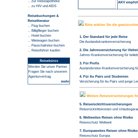
... zur Reiseapotheke
AKV empfoh
... zu HIV und AIDS
Reisebuchungen &
Reiseliteratur
Bitte wählen Sie die gewünscht
... Flug buchen
... Billigflieger buchen
...
Hotel buchen
1. Der Standard für jede Reise
... Mietwagen buchen
Die Auslandskrankenversicherung
... Pauschalreise buchen
2. Die Jahresversicherung für Vielrei
...
Reiseführer kaufen
Jahres-Krankenversicherung für beliebi
Reisebüros
3. Für Profis
Werden Sie unser Partner.
Auslandsreise-Krankenversicherung für
Fragen Sie nach unserem
4. Für Au Pairs und Studenten
Agenturvertrag.
Versicherung für Au Pairs und junge Le
mehr
Weitere Reiseversicherungen fi
5. Reiserücktrittsversicherungen
Reiserücktrittskosten und
Urlaubsgaran
6. Weltweites Reisen ohne Risiko
Reiseschutz Weltweit
7. Europaweites Reisen ohne Risiko
Reiseschutz Europa