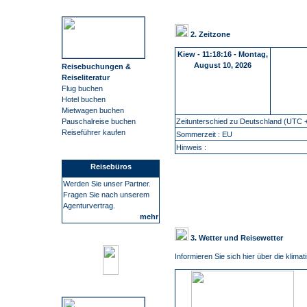
2. Zeitzone
Kiew
-
11:18:17 - Montag,
August 10, 2026
Reisebuchungen &
Reiseliteratur
Flug buchen
Hotel buchen
Mietwagen buchen
Zeitunterschied zu Deutschland (UTC +
Pauschalreise buchen
Reiseführer kaufen
Sommerzeit : EU
Hinweis :
Reisebüros
Werden Sie unser Partner.
Fragen Sie nach unserem
Agenturvertrag.
mehr
3. Wetter und Reisewetter
Informieren Sie sich hier über die klim