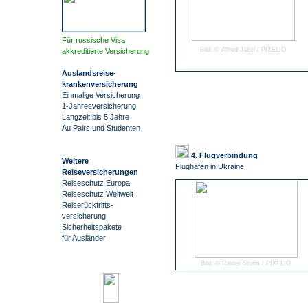
Für russische Visa
Bild: © Alfred Jäkel / PIXELIO
akkreditierte Versicherung
Auslandsreise
-
krankenversicherung
Einmalige Versicherung
1-Jahresversicherung
Langzeit bis 5 Jahre
Au Pairs und Studenten
4. Flugverbindung
Weitere
Flughäfen in Ukraine
Reiseversicherungen
Reiseschutz Europa
Reiseschutz Weltweit
Reiserücktritts-
versicherung
Sicherheitspakete
für Ausländer
Bild: © Rainer Sturm / PIXELIO