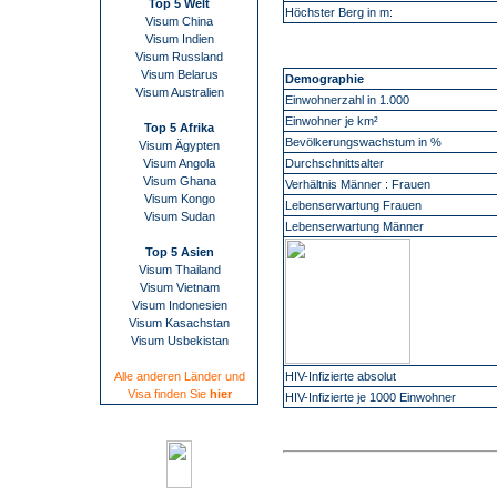
Top 5 Welt
Höchster Berg in m:
Visum China
Visum Indien
Visum Russland
Visum Belarus
Demographie
Visum Australien
Einwohnerzahl in 1.000
Einwohner je km²
Top 5 Afrika
Bevölkerungswachstum in %
Visum Ägypten
Visum Angola
Durchschnittsalter
Visum Ghana
Verhältnis Männer : Frauen
Visum Kongo
Lebenserwartung Frauen
Visum Sudan
Lebenserwartung Männer
Top 5 Asien
Visum Thailand
Visum Vietnam
Visum Indonesien
Visum Kasachstan
Visum Usbekistan
Alle anderen Länder und
HIV-Infizierte absolut
Visa finden Sie
hier
HIV-Infizierte je 1000 Einwohner