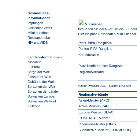
Gesundheits-
informationen
Impfungen
5. Fussball
Gelbfieber WHO
Besuchen Sie doch vor Ort ein Fußballs
Mückenschutz
Hier ein paar Grunddaten zum Fussball 
Reiseapotheke
HIV und AIDS
Platz-FIFA-Rangliste
Punkte-FIFA-Rangliste
Konföderation
Länderinformationen
allgemein
Platz-Konföderation-Rangliste
Fussball
Regionalverband
Berge der Welt
Flüsse der Welt
Gebäude der Welt
*Stand Dezember 2007 ; Quelle: FIFA.com
Sprachen der Welt
Sprachen der Länder
Regionalverbände
Vorwahlen Europa
Asien-Meister (AFC)
Vorwahlen Weltweit
Afrika-Meister (CAF)
Zeitzone
Europa-Meister (UEFA)
CONCACAF-Meister
Ozeanien-Meister (OFC)
Südamerika-Meister (CONMEBOL)