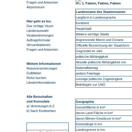
Fragen und Antworten
1. Fakten, Fakten, Fakten
Airportvisum
Landesname des Staatennamen
Langform in Landessprache
Hier geht es los.
Kontinent
Das richtige Visum
Hauptstadt
Länderauswahl
Weitere wichtige Städte
Visabestimmungen
Angrenzende Meere und Ozeane
Auftragsformular
Versandoptionen
Offizielle Bezeichnung der Staatsform
Fragen und Antworten
Gegründet im Jahr
politische Abhängigkeit
Aktuelle politische Abhängibkeit von
Weitere Informationen
Nationalfeiertag
Reiseversicherungen
Gelbfieber
andere Feiertage
Reise buchen
sonstige politische Zugehörigkeit
Länderinformationen
Beitrittsjahr zur UNO
Alle Botschaften
und Konsulate
Geographie
a) Vertretungen A-Z
Gesamtfläche in km²
b) Nach Kontinenten
davon Land-Fläche in km²
davon Binnen-Gewässer in km²
Küstenlänge in km
Schnellstart
Landesgrenze in km