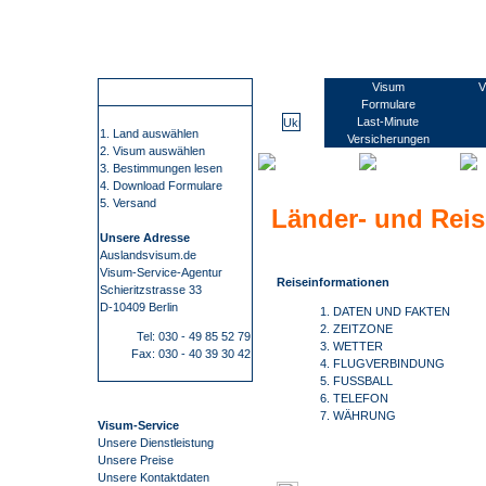
Wir führen Sie sicher, übersichtlich und bequem zu Ihrem Visum. Sie erfahren alles rund um die Visabestimmungen und Einreisebestimmungen Ihres Ziellandes. Wir beschaffen Visa für mehr als 100 Staaten, wie z.B. China, Russland oder Indien. Bei uns finden Sie alle Informationen und Formulare zu den Anträgen. Kontaktdaten zu den Konsulaten und Botschaften. Informationen zu Impfungen/ Gelbfieberimpfpflicht. Informationen zu Auslandsreisekrankenversicherung. Wir nehmen Ihnen den gesamten Prozess der Visum- Beschaffung ab. Die Visum-Beschaffung durch auslandsvisum.
Ukraine
Visum
V
So funktioniert es
Formulare
Last-Minute
1. Land auswählen
Versicherungen
2. Visum auswählen
3. Bestimmungen lesen
4. Download Formulare
5. Versand
Länder- und Reis
Unsere Adresse
Auslandsvisum.de
Visum-Service-Agentur
Reiseinformationen
Schieritzstrasse 33
D-10409 Berlin
1. DATEN UND FAKTEN
2. ZEITZONE
Tel: 030 - 49 85 52 79
3. WETTER
Fax: 030 - 40 39 30 42
4. FLUGVERBINDUNG
5. FUSSBALL
6. TELEFON
7. WÄHRUNG
Visum-Service
Unsere Dienstleistung
Unsere Preise
Unsere Kontaktdaten