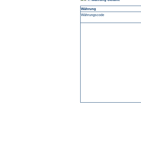
Währung
Währungscode
-
Über Uns
Kundenfeedback