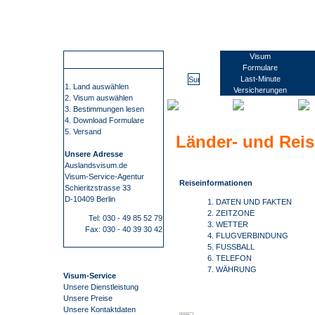
Wir führen Sie sicher, übersichtlich und bequem zu Ihrem Visum. Sie erfahren alles rund um die Visabestimmungen und Einreisebestimmungen Ihres Ziellandes. Wir beschaffen Visa für mehr als 100 Staaten, wie z.B. China, Russland oder Indien. Bei uns finden Sie alle Informationen und Formulare zu den Anträgen. Kontaktdaten zu den Konsulaten und Botschaften. Informationen zu Impfungen/ Gelbfieberimpfpflicht. Informationen zu Auslandsreisekrankenversicherung. Wir nehmen Ihnen den gesamten Prozess der Visum- Beschaffung ab. Die Visum-Beschaffung durch auslandsvisum.
Suriname
Visum
So funktioniert es
Formulare
Last-Minute
1. Land auswählen
Versicherungen
2. Visum auswählen
3. Bestimmungen lesen
4. Download Formulare
5. Versand
Länder- und Rei
Unsere Adresse
Auslandsvisum.de
Visum-Service-Agentur
Reiseinformationen
Schieritzstrasse 33
D-10409 Berlin
1. DATEN UND FAKTEN
2. ZEITZONE
Tel: 030 - 49 85 52 79
3. WETTER
Fax: 030 - 40 39 30 42
4. FLUGVERBINDUNG
5. FUSSBALL
6. TELEFON
7. WÄHRUNG
Visum-Service
Unsere Dienstleistung
Unsere Preise
Unsere Kontaktdaten