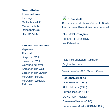
Gesundheits-
informationen
Impfungen
5. Fussball
Gelbfieber WHO
Besuchen Sie doch vor Ort ein Fußballs
Mückenschutz
Hier ein paar Grunddaten zum Fussball
Reiseapotheke
HIV und AIDS
Platz-FIFA-Rangliste
Punkte-FIFA-Rangliste
Konföderation
Länderinformationen
allgemein
Fussball
Berge der Welt
Platz-Konföderation-Rangliste
Flüsse der Welt
Regionalverband
Gebäude der Welt
Sprachen der Welt
*Stand Dezember 2007 ; Quelle: FIFA.com
Sprachen der Länder
Vorwahlen Europa
Regionalverbände
Vorwahlen Weltweit
Asien-Meister (AFC)
Zeitzone
Afrika-Meister (CAF)
Europa-Meister (UEFA)
CONCACAF-Meister
Ozeanien-Meister (OFC)
Südamerika-Meister (CONMEBOL)