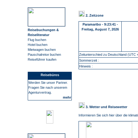
2. Zeitzone
Paramaribo
-
9:23:42 -
Freitag, August 7, 2026
Reisebuchungen &
Reiseliteratur
Flug buchen
Hotel buchen
Mietwagen buchen
Zeitunterschied zu Deutschland (UTC +
Pauschalreise buchen
Reiseführer kaufen
Sommerzeit :
Hinweis :
Reisebüros
Werden Sie unser Partner.
Fragen Sie nach unserem
Agenturvertrag.
mehr
3. Wetter und Reisewetter
Informieren Sie sich hier über die klim