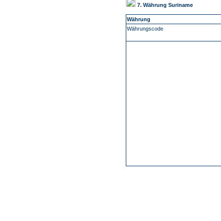
7. Währung Suriname
Währung
Währungscode
-
Über Uns
Kundenfeedback