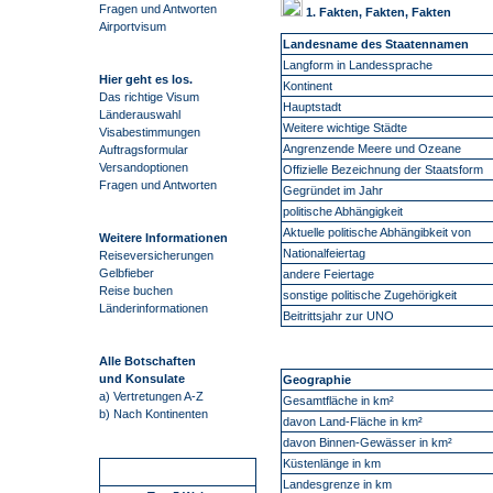
Fragen und Antworten
1. Fakten, Fakten, Fakten
Airportvisum
Landesname des Staatennamen
Langform in Landessprache
Hier geht es los.
Kontinent
Das richtige Visum
Hauptstadt
Länderauswahl
Weitere wichtige Städte
Visabestimmungen
Angrenzende Meere und Ozeane
Auftragsformular
Versandoptionen
Offizielle Bezeichnung der Staatsform
Fragen und Antworten
Gegründet im Jahr
politische Abhängigkeit
Aktuelle politische Abhängibkeit von
Weitere Informationen
Nationalfeiertag
Reiseversicherungen
Gelbfieber
andere Feiertage
Reise buchen
sonstige politische Zugehörigkeit
Länderinformationen
Beitrittsjahr zur UNO
Alle Botschaften
und Konsulate
Geographie
a) Vertretungen A-Z
Gesamtfläche in km²
b) Nach Kontinenten
davon Land-Fläche in km²
davon Binnen-Gewässer in km²
Küstenlänge in km
Schnellstart
Landesgrenze in km