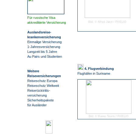
Für russische Visa
Bild: © Alfred Jäkel / PIXELIO
akkreditierte Versicherung
Auslandsreise
-
krankenversicherung
Einmalige Versicherung
1-Jahresversicherung
Langzeit bis 5 Jahre
Au Pairs und Studenten
4. Flugverbindung
Weitere
Flughäfen in Suriname
Reiseversicherungen
Reiseschutz Europa
Reiseschutz Weltweit
Reiserücktritts-
versicherung
Sicherheitspakete
für Ausländer
Bild: © Rainer Sturm / PIXELIO