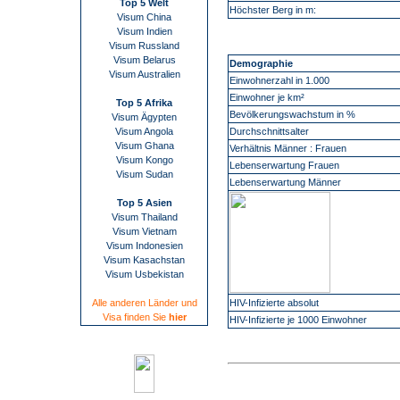
Top 5 Welt
Höchster Berg in m:
Visum China
Visum Indien
Visum Russland
Visum Belarus
Demographie
Visum Australien
Einwohnerzahl in 1.000
Einwohner je km²
Top 5 Afrika
Bevölkerungswachstum in %
Visum Ägypten
Visum Angola
Durchschnittsalter
Visum Ghana
Verhältnis Männer : Frauen
Visum Kongo
Lebenserwartung Frauen
Visum Sudan
Lebenserwartung Männer
Top 5 Asien
Visum Thailand
Visum Vietnam
Visum Indonesien
Visum Kasachstan
Visum Usbekistan
Alle anderen Länder und
HIV-Infizierte absolut
Visa finden Sie
hier
HIV-Infizierte je 1000 Einwohner