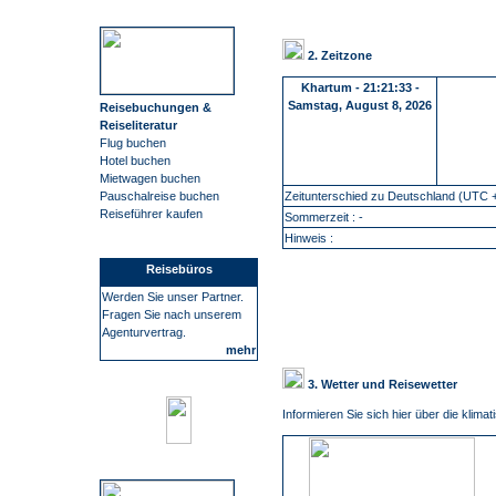
2. Zeitzone
Khartum
-
21:21:34 -
Samstag, August 8, 2026
Reisebuchungen &
Reiseliteratur
Flug buchen
Hotel buchen
Mietwagen buchen
Zeitunterschied zu Deutschland (UTC +
Pauschalreise buchen
Reiseführer kaufen
Sommerzeit : -
Hinweis :
Reisebüros
Werden Sie unser Partner.
Fragen Sie nach unserem
Agenturvertrag.
mehr
3. Wetter und Reisewetter
Informieren Sie sich hier über die klim