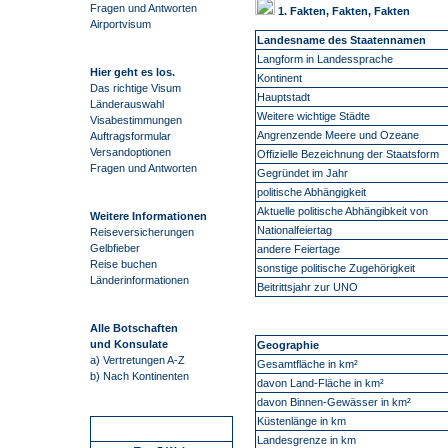
Fragen und Antworten
1. Fakten, Fakten, Fakten
Airportvisum
Landesname des Staatennamen
Langform in Landessprache
Hier geht es los.
Kontinent
Das richtige Visum
Hauptstadt
Länderauswahl
Weitere wichtige Städte
Visabestimmungen
Angrenzende Meere und Ozeane
Auftragsformular
Versandoptionen
Offizielle Bezeichnung der Staatsform
Fragen und Antworten
Gegründet im Jahr
politische Abhängigkeit
Aktuelle politische Abhängibkeit von
Weitere Informationen
Nationalfeiertag
Reiseversicherungen
Gelbfieber
andere Feiertage
Reise buchen
sonstige politische Zugehörigkeit
Länderinformationen
Beitrittsjahr zur UNO
Alle Botschaften
und Konsulate
Geographie
a) Vertretungen A-Z
Gesamtfläche in km²
b) Nach Kontinenten
davon Land-Fläche in km²
davon Binnen-Gewässer in km²
Küstenlänge in km
Schnellstart
Landesgrenze in km