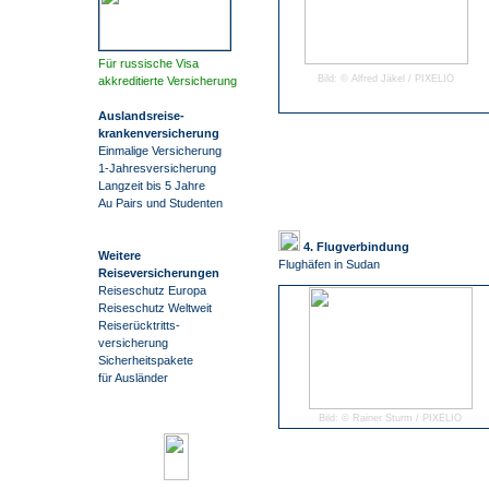
Für russische Visa
Bild: © Alfred Jäkel / PIXELIO
akkreditierte Versicherung
Auslandsreise
-
krankenversicherung
Einmalige Versicherung
1-Jahresversicherung
Langzeit bis 5 Jahre
Au Pairs und Studenten
4. Flugverbindung
Weitere
Flughäfen in Sudan
Reiseversicherungen
Reiseschutz Europa
Reiseschutz Weltweit
Reiserücktritts-
versicherung
Sicherheitspakete
für Ausländer
Bild: © Rainer Sturm / PIXELIO