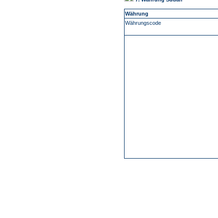
Währung
Währungscode
-
Über Uns
Kundenfeedback