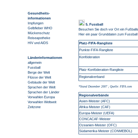
Gesundheits-
informationen
Impfungen
5. Fussball
Gelbfieber WHO
Besuchen Sie doch vor Ort ein Fußballs
Mückenschutz
Hier ein paar Grunddaten zum Fussball
Reiseapotheke
HIV und AIDS
Platz-FIFA-Rangliste
Punkte-FIFA-Rangliste
Konföderation
Länderinformationen
allgemein
Fussball
Platz-Konföderation-Rangliste
Berge der Welt
Regionalverband
Flüsse der Welt
Gebäude der Welt
*Stand Dezember 2007 ; Quelle: FIFA.com
Sprachen der Welt
Sprachen der Länder
Regionalverbände
Vorwahlen Europa
Asien-Meister (AFC)
Vorwahlen Weltweit
Afrika-Meister (CAF)
Zeitzone
Europa-Meister (UEFA)
CONCACAF-Meister
Ozeanien-Meister (OFC)
Südamerika-Meister (CONMEBOL)