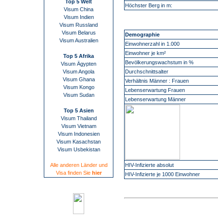
Top 5 Welt
Höchster Berg in m:
Visum China
Visum Indien
Visum Russland
Visum Belarus
Demographie
Visum Australien
Einwohnerzahl in 1.000
Einwohner je km²
Top 5 Afrika
Bevölkerungswachstum in %
Visum Ägypten
Visum Angola
Durchschnittsalter
Visum Ghana
Verhältnis Männer : Frauen
Visum Kongo
Lebenserwartung Frauen
Visum Sudan
Lebenserwartung Männer
Top 5 Asien
Visum Thailand
Visum Vietnam
Visum Indonesien
Visum Kasachstan
Visum Usbekistan
Alle anderen Länder und
HIV-Infizierte absolut
Visa finden Sie
hier
HIV-Infizierte je 1000 Einwohner