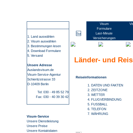
Wir führen Sie sicher, übersichtlich und bequem zu Ihrem Visum. Sie erfahren alles rund um die Visabestimmungen und Einreisebestimmungen Ihres Ziellandes. Wir beschaffen Visa für mehr als 100 Staaten, wie z.B. China, Russland oder Indien. Bei uns finden Sie alle Informationen und Formulare zu den Anträgen. Kontaktdaten zu den Konsulaten und Botschaften. Informationen zu Impfungen/ Gelbfieberimpfpflicht. Informationen zu Auslandsreisekrankenversicherung. Wir nehmen Ihnen den gesamten Prozess der Visum- Beschaffung ab. Die Visum-Beschaffung durch auslandsvisum.
Sudan
Visum
Vi
So funktioniert es
Formulare
Last-Minute
1. Land auswählen
Versicherungen
2. Visum auswählen
3. Bestimmungen lesen
4. Download Formulare
5. Versand
Länder- und Rei
Unsere Adresse
Auslandsvisum.de
Visum-Service-Agentur
Reiseinformationen
Schieritzstrasse 33
D-10409 Berlin
1. DATEN UND FAKTEN
2. ZEITZONE
Tel: 030 - 49 85 52 79
3. WETTER
Fax: 030 - 40 39 30 42
4. FLUGVERBINDUNG
5. FUSSBALL
6. TELEFON
7. WÄHRUNG
Visum-Service
Unsere Dienstleistung
Unsere Preise
Unsere Kontaktdaten