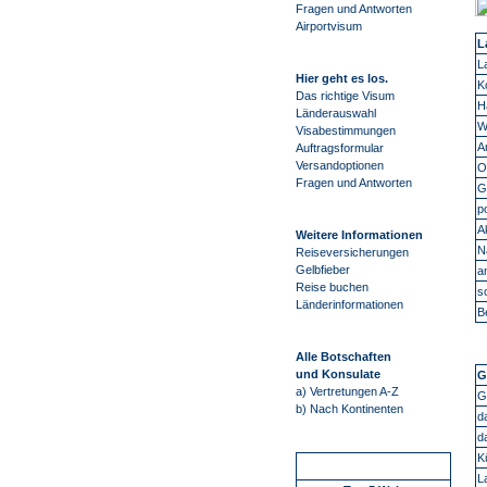
Fragen und Antworten
Airportvisum
L
L
Hier geht es los.
K
Das richtige Visum
H
Länderauswahl
W
Visabestimmungen
A
Auftragsformular
Versandoptionen
O
Fragen und Antworten
G
p
A
Weitere Informationen
N
Reiseversicherungen
Gelbfieber
a
Reise buchen
s
Länderinformationen
B
Alle Botschaften
und Konsulate
G
a) Vertretungen A-Z
G
b) Nach Kontinenten
d
d
K
Schnellstart
L