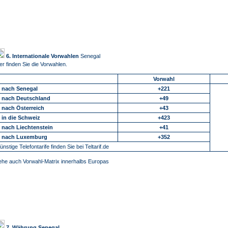
6. Internationale Vorwahlen
Senegal
er finden Sie die Vorwahlen.
Vorwahl
.. nach Senegal
+221
.. nach Deutschland
+49
.. nach Österreich
+43
.. in die Schweiz
+423
.. nach Liechtenstein
+41
.. nach Luxemburg
+352
ünstige Telefontarife finden Sie bei Teltarif.de
ehe auch Vorwahl-Matrix innerhalbs Europas
7. Währung Senegal