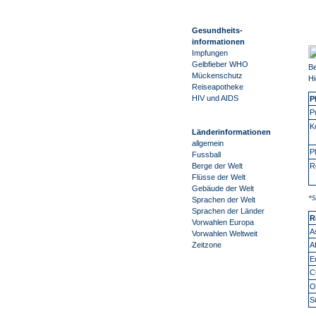
Gesundheits-
informationen
Impfungen
Gelbfieber WHO
Be
Mückenschutz
Hi
Reiseapotheke
HIV und AIDS
P
P
K
Länderinformationen
allgemein
P
Fussball
R
Berge der Welt
Flüsse der Welt
Gebäude der Welt
*S
Sprachen der Welt
Sprachen der Länder
R
Vorwahlen Europa
A
Vorwahlen Weltweit
A
Zeitzone
E
C
O
S