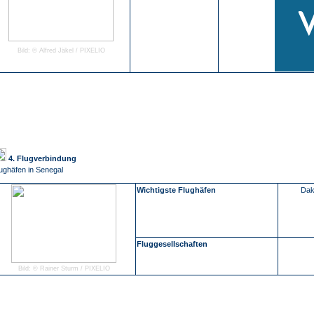
Bild: © Alfred Jäkel / PIXELIO
4. Flugverbindung
ughäfen in Senegal
Wichtigste Flughäfen
Dak
Fluggesellschaften
Bild: © Rainer Sturm / PIXELIO