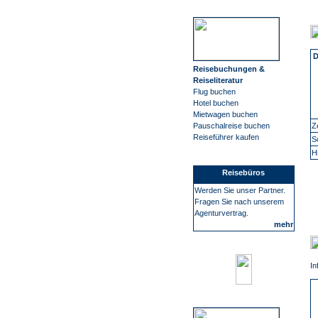
Reisebuchungen &
Reiseliteratur
Flug buchen
Hotel buchen
Mietwagen buchen
Z
Pauschalreise buchen
Reiseführer kaufen
S
H
Reisebüros
Werden Sie unser Partner.
Fragen Sie nach unserem
Agenturvertrag.
mehr
In