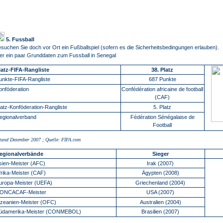
5. Fussball
suchen Sie doch vor Ort ein Fußballspiel (sofern es die Sicherheitsbedingungen erlauben).
er ein paar Grunddaten zum Fussball in Senegal
latz-FIFA-Rangliste
38. Platz
unkte-FIFA-Rangliste
687 Punkte
onföderation
Confédération africaine de football
(CAF)
latz-Konföderation-Rangliste
5. Platz
egionalverband
Fédération Sénégalaise de
Football
tand Dezember 2007 ; Quelle: FIFA.com
egionalverbände
Sieger
sien-Meister (AFC)
Irak (2007)
frika-Meister (CAF)
Ägypten (2008)
uropa-Meister (UEFA)
Griechenland (2004)
ONCACAF-Meister
USA (2007)
zeanien-Meister (OFC)
Australien (2004)
üdamerika-Meister (CONMEBOL)
Brasilien (2007)