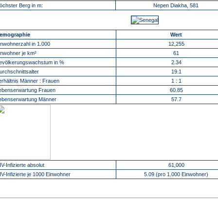
öchster Berg in m:
Nepen Diakha, 581
emographie
Wert
inwohnerzahl in 1.000
12,255
inwohner je km²
61
evölkerungswachstum in %
2.34
urchschnittsalter
19.1
erhältnis Männer : Frauen
1 : 1
ebenserwartung Frauen
60.85
ebenserwartung Männer
57.7
IV-Infizierte absolut
61,000
IV-Infizierte je 1000 Einwohner
5.09 (pro 1.000 Einwohner)