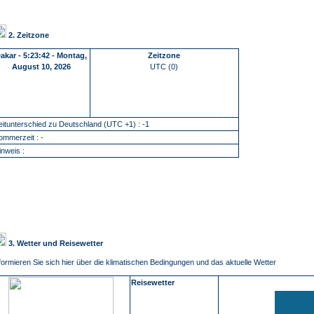
2. Zeitzone
Dakar
-
5:23:43 - Montag,
Zeitzone
August 10, 2026
UTC (0)
eitunterschied zu Deutschland (UTC +1) : -1
ommerzeit : -
inweis :
3. Wetter und Reisewetter
formieren Sie sich hier über die klimatischen Bedingungen und das aktuelle Wetter
Reisewetter