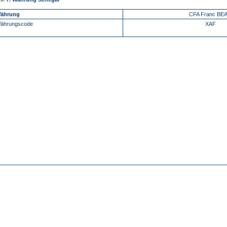
ährung
CFA Franc BE
ährungscode
XAF
-
-
-
-
-
-
Über Uns
Kundenfeedback
AGB
Impressum
Kontakt
Links
Sitemap