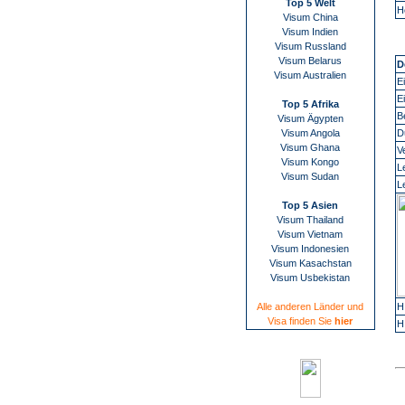
Top 5 Welt
H
Visum China
Visum Indien
Visum Russland
Visum Belarus
D
Visum Australien
E
E
Top 5 Afrika
B
Visum Ägypten
Visum Angola
D
Visum Ghana
V
Visum Kongo
L
Visum Sudan
L
Top 5 Asien
Visum Thailand
Visum Vietnam
Visum Indonesien
Visum Kasachstan
Visum Usbekistan
Alle anderen Länder und
H
Visa finden Sie
hier
H