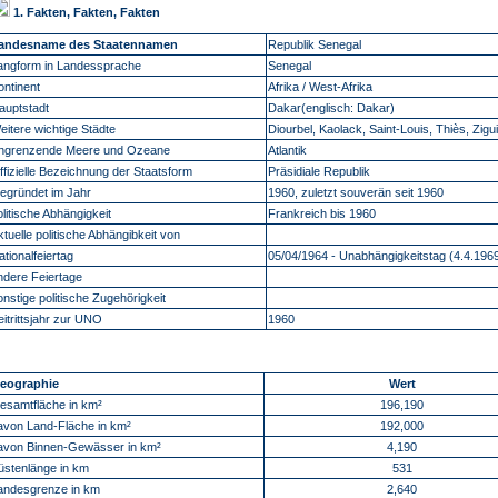
1. Fakten, Fakten, Fakten
andesname des Staatennamen
Republik Senegal
angform in Landessprache
Senegal
ontinent
Afrika / West-Afrika
auptstadt
Dakar(englisch:
Dakar)
eitere wichtige Städte
Diourbel, Kaolack, Saint-Louis, Thiès, Zigu
ngrenzende Meere und Ozeane
Atlantik
ffizielle Bezeichnung der Staatsform
Präsidiale Republik
egründet im Jahr
1960, zuletzt souverän seit 1960
olitische Abhängigkeit
Frankreich bis 1960
ktuelle politische Abhängibkeit von
ationalfeiertag
05/04/1964 - Unabhängigkeitstag (4.4.196
ndere Feiertage
onstige politische Zugehörigkeit
eitrittsjahr zur UNO
1960
eographie
Wert
esamtfläche in km²
196,190
avon Land-Fläche in km²
192,000
avon Binnen-Gewässer in km²
4,190
üstenlänge in km
531
andesgrenze in km
2,640