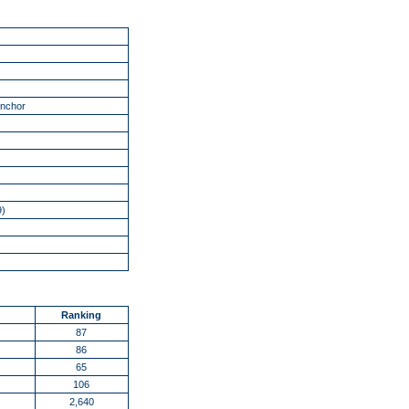
inchor
9)
Ranking
87
86
65
106
2,640