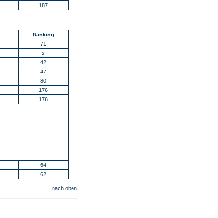
187
Ranking
71
x
42
47
80
176
176
64
62
nach oben