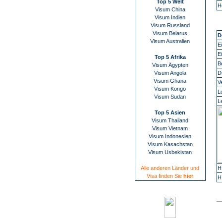
Top 5 Welt
H
Visum China
Visum Indien
Visum Russland
Visum Belarus
D
Visum Australien
E
E
Top 5 Afrika
B
Visum Ägypten
Visum Angola
D
Visum Ghana
V
Visum Kongo
L
Visum Sudan
L
Top 5 Asien
Visum Thailand
Visum Vietnam
Visum Indonesien
Visum Kasachstan
Visum Usbekistan
Alle anderen Länder und
H
Visa finden Sie
hier
H