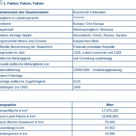
1. Fakten, Fakten, Fakten
andesname des Staatennamen
Russische Föderation
angform in Landessprache
??????
ontinent
Europa / Ost-Europa
auptstadt
Moskau(englisch:
Moskau)
eitere wichtige Städte
Novosibirsk, Omsk, Rostov, Saratov
ngrenzende Meere und Ozeane
Kaspisches Meer
ffizielle Bezeichnung der Staatsform
Föderale präsidiale Republik
egründet im Jahr
1328, zuletzt souverän seit 1328
olitische Abhängigkeit
seit Gründung unabhängig
ktuelle politische Abhängibkeit von
ationalfeiertag
13/06/1994 - Unabhängigkeitstag
ndere Feiertage
onstige politische Zugehörigkeit
GUS
eitrittsjahr zur UNO
1945
eographie
Wert
esamtfläche in km²
17,075,200
avon Land-Fläche in km²
16,995,800
avon Binnen-Gewässer in km²
79,400
üstenlänge in km
37,653
andesgrenze in km
19,990