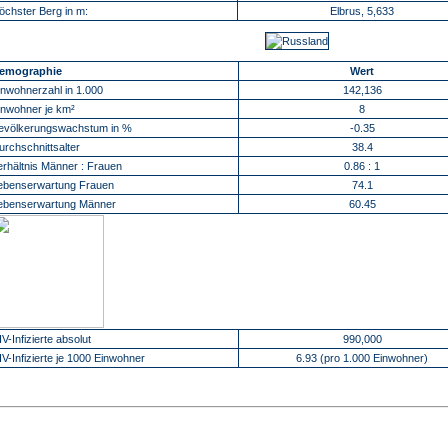
öchster Berg in m:
Elbrus, 5,633
emographie
Wert
inwohnerzahl in 1.000
142,136
inwohner je km²
8
evölkerungswachstum in %
-0.35
urchschnittsalter
38.4
erhältnis Männer : Frauen
0.86 : 1
ebenserwartung Frauen
74.1
ebenserwartung Männer
60.45
IV-Infizierte absolut
990,000
IV-Infizierte je 1000 Einwohner
6.93 (pro 1.000 Einwohner)