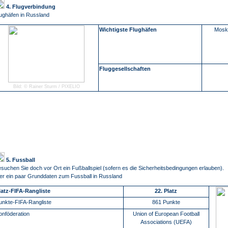
4. Flugverbindung
ughäfen in Russland
Wichtigste Flughäfen
Moska
Fluggesellschaften
Bild: © Rainer Sturm / PIXELIO
5. Fussball
suchen Sie doch vor Ort ein Fußballspiel (sofern es die Sicherheitsbedingungen erlauben).
er ein paar Grunddaten zum Fussball in Russland
latz-FIFA-Rangliste
22. Platz
unkte-FIFA-Rangliste
861 Punkte
onföderation
Union of European Football
Associations (UEFA)