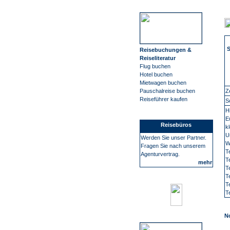
Reisebuchungen &
Reiseliteratur
Flug buchen
Hotel buchen
Mietwagen buchen
Z
Pauschalreise buchen
Reiseführer kaufen
S
H
E
Reisebüros
k
U
Werden Sie unser Partner.
W
Fragen Sie nach unserem
T
Agenturvertrag.
T
mehr
T
T
T
T
N