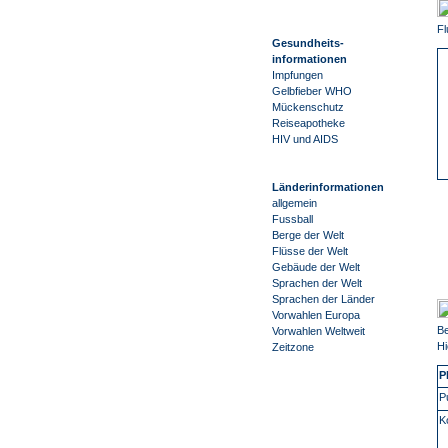
Fl
Gesundheits-
informationen
Impfungen
Gelbfieber WHO
Mückenschutz
Reiseapotheke
HIV und AIDS
Länderinformationen
allgemein
Fussball
Berge der Welt
Flüsse der Welt
Gebäude der Welt
Sprachen der Welt
Sprachen der Länder
Vorwahlen Europa
Be
Vorwahlen Weltweit
Hi
Zeitzone
P
P
K