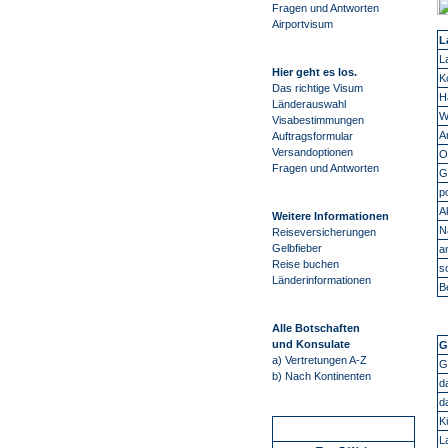
Fragen und Antworten
Airportvisum
L
L
Hier geht es los.
K
Das richtige Visum
H
Länderauswahl
W
Visabestimmungen
A
Auftragsformular
Versandoptionen
O
Fragen und Antworten
G
p
A
Weitere Informationen
N
Reiseversicherungen
Gelbfieber
a
Reise buchen
s
Länderinformationen
B
Alle Botschaften
und Konsulate
G
a) Vertretungen A-Z
G
b) Nach Kontinenten
d
d
K
Schnellstart
L