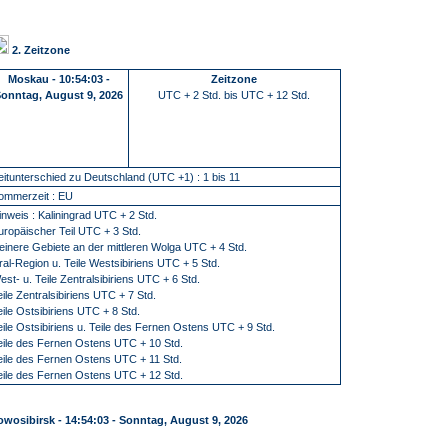
2. Zeitzone
Moskau
-
10:54:04 -
Zeitzone
Sonntag, August 9, 2026
UTC + 2 Std. bis UTC + 12 Std.
eitunterschied zu Deutschland (UTC +1) : 1 bis 11
ommerzeit : EU
inweis : Kaliningrad UTC + 2 Std.
uropäischer Teil UTC + 3 Std.
leinere Gebiete an der mittleren Wolga UTC + 4 Std.
ral-Region u. Teile Westsibiriens UTC + 5 Std.
est- u. Teile Zentralsibiriens UTC + 6 Std.
eile Zentralsibiriens UTC + 7 Std.
eile Ostsibiriens UTC + 8 Std.
eile Ostsibiriens u. Teile des Fernen Ostens UTC + 9 Std.
eile des Fernen Ostens UTC + 10 Std.
eile des Fernen Ostens UTC + 11 Std.
eile des Fernen Ostens UTC + 12 Std.
owosibirsk
-
14:54:04 - Sonntag, August 9, 2026