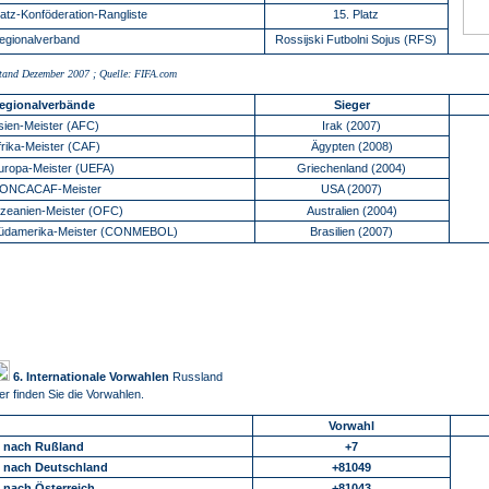
latz-Konföderation-Rangliste
15. Platz
egionalverband
Rossijski Futbolni Sojus (RFS)
tand Dezember 2007 ; Quelle: FIFA.com
egionalverbände
Sieger
sien-Meister (AFC)
Irak (2007)
frika-Meister (CAF)
Ägypten (2008)
uropa-Meister (UEFA)
Griechenland (2004)
ONCACAF-Meister
USA (2007)
zeanien-Meister (OFC)
Australien (2004)
üdamerika-Meister (CONMEBOL)
Brasilien (2007)
6. Internationale Vorwahlen
Russland
er finden Sie die Vorwahlen.
Vorwahl
.. nach Rußland
+7
.. nach Deutschland
+81049
.. nach Österreich
+81043