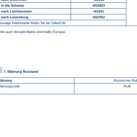
.. in die Schweiz
+810423
.. nach Liechtenstein
+81041
.. nach Luxemburg
+810352
ünstige Telefontarife finden Sie bei Teltarif.de
ehe auch Vorwahl-Matrix innerhalbs Europas
7. Währung Russland
ährung
Russischer Ru
ährungscode
RUB