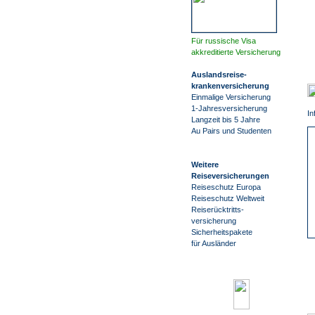
Für russische Visa
akkreditierte Versicherung
Auslandsreise
-
krankenversicherung
Einmalige Versicherung
1-Jahresversicherung
In
Langzeit bis 5 Jahre
Au Pairs und Studenten
Weitere
Reiseversicherungen
Reiseschutz Europa
Reiseschutz Weltweit
Reiserücktritts-
versicherung
Sicherheitspakete
für Ausländer