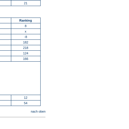
21
Ranking
8
x
-8
182
218
124
166
12
54
nach oben