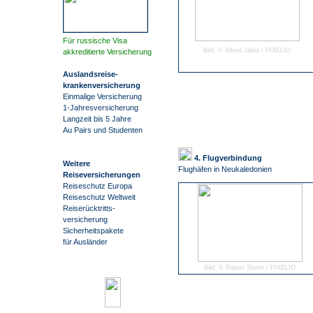
Für russische Visa
Bild: © Alfred Jäkel / PIXELIO
akkreditierte Versicherung
Auslandsreise
-
krankenversicherung
Einmalige Versicherung
1-Jahresversicherung
Langzeit bis 5 Jahre
Au Pairs und Studenten
4. Flugverbindung
Weitere
Flughäfen in Neukaledonien
Reiseversicherungen
Reiseschutz Europa
Reiseschutz Weltweit
Reiserücktritts-
versicherung
Sicherheitspakete
für Ausländer
Bild: © Rainer Sturm / PIXELIO