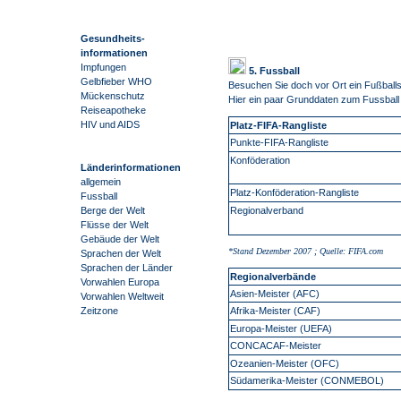
Gesundheits-
informationen
Impfungen
5. Fussball
Gelbfieber WHO
Besuchen Sie doch vor Ort ein Fußballs
Mückenschutz
Hier ein paar Grunddaten zum Fussball
Reiseapotheke
HIV und AIDS
Platz-FIFA-Rangliste
Punkte-FIFA-Rangliste
Konföderation
Länderinformationen
allgemein
Platz-Konföderation-Rangliste
Fussball
Regionalverband
Berge der Welt
Flüsse der Welt
Gebäude der Welt
*Stand Dezember 2007 ; Quelle: FIFA.com
Sprachen der Welt
Sprachen der Länder
Regionalverbände
Vorwahlen Europa
Asien-Meister (AFC)
Vorwahlen Weltweit
Afrika-Meister (CAF)
Zeitzone
Europa-Meister (UEFA)
CONCACAF-Meister
Ozeanien-Meister (OFC)
Südamerika-Meister (CONMEBOL)