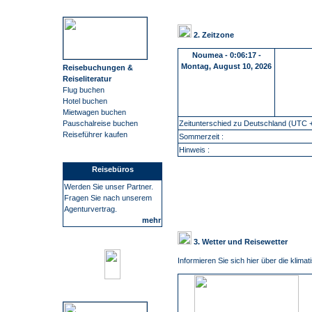
2. Zeitzone
Noumea
-
0:06:18 -
Montag, August 10, 2026
Reisebuchungen &
Reiseliteratur
Flug buchen
Hotel buchen
Mietwagen buchen
Zeitunterschied zu Deutschland (UTC +
Pauschalreise buchen
Reiseführer kaufen
Sommerzeit :
Hinweis :
Reisebüros
Werden Sie unser Partner.
Fragen Sie nach unserem
Agenturvertrag.
mehr
3. Wetter und Reisewetter
Informieren Sie sich hier über die klim