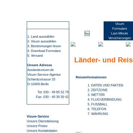
Wir führen Sie sicher, übersichtlich und bequem zu Ihrem Visum. Sie erfahren alles rund um die Visabestimmungen und Einreisebestimmungen Ihres Ziellandes. Wir beschaffen Visa für mehr als 100 Staaten, wie z.B. China, Russland oder Indien. Bei uns finden Sie alle Informationen und Formulare zu den Anträgen. Kontaktdaten zu den Konsulaten und Botschaften. Informationen zu Impfungen/ Gelbfieberimpfpflicht. Informationen zu Auslandsreisekrankenversicherung. Wir nehmen Ihnen den gesamten Prozess der Visum- Beschaffung ab. Die Visum-Beschaffung durch auslandsvisum.
Neukaledonien
Visum
So funktioniert es
Formulare
Last-Minute
1. Land auswählen
Versicherungen
2. Visum auswählen
3. Bestimmungen lesen
4. Download Formulare
5. Versand
Länder- und Rei
Unsere Adresse
Auslandsvisum.de
Visum-Service-Agentur
Reiseinformationen
Schieritzstrasse 33
D-10409 Berlin
1. DATEN UND FAKTEN
2. ZEITZONE
Tel: 030 - 49 85 52 79
3. WETTER
Fax: 030 - 40 39 30 42
4. FLUGVERBINDUNG
5. FUSSBALL
6. TELEFON
7. WÄHRUNG
Visum-Service
Unsere Dienstleistung
Unsere Preise
Unsere Kontaktdaten