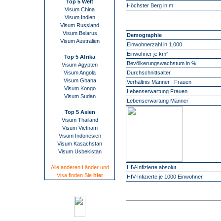
Top 5 Welt
Höchster Berg in m:
Visum China
Visum Indien
Visum Russland
Visum Belarus
Demographie
Visum Australien
Einwohnerzahl in 1.000
Einwohner je km²
Top 5 Afrika
Bevölkerungswachstum in %
Visum Ägypten
Visum Angola
Durchschnittsalter
Visum Ghana
Verhältnis Männer : Frauen
Visum Kongo
Lebenserwartung Frauen
Visum Sudan
Lebenserwartung Männer
Top 5 Asien
Visum Thailand
Visum Vietnam
Visum Indonesien
Visum Kasachstan
Visum Usbekistan
Alle anderen Länder und
HIV-Infizierte absolut
Visa finden Sie
hier
HIV-Infizierte je 1000 Einwohner