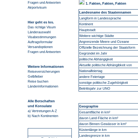
Fragen und Antworten
1. Fakten, Fakten, Fakten
Airportvisum
Landesname des Staatennamen
Langform in Landessprache
Hier geht es los.
Kontinent
Das richtige Visum
Hauptstadt
Länderauswahl
Weitere wichtige Städte
Visabestimmungen
Angrenzende Meere und Ozeane
Auftragsformular
Versandoptionen
Offizielle Bezeichnung der Staatsform
Fragen und Antworten
Gegründet im Jahr
politische Abhängigkeit
Aktuelle politische Abhängibkeit von
Weitere Informationen
Nationalfeiertag
Reiseversicherungen
Gelbfieber
andere Feiertage
Reise buchen
sonstige politische Zugehörigkeit
Länderinformationen
Beitrittsjahr zur UNO
Alle Botschaften
und Konsulate
Geographie
a) Vertretungen A-Z
Gesamtfläche in km²
b) Nach Kontinenten
davon Land-Fläche in km²
davon Binnen-Gewässer in km²
Küstenlänge in km
Schnellstart
Landesgrenze in km