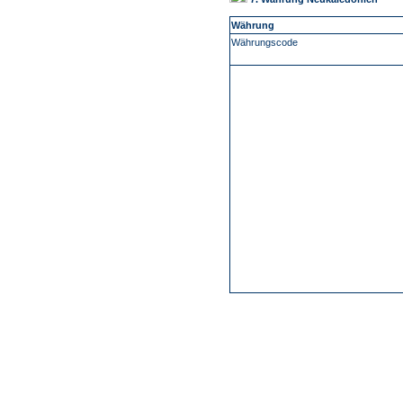
Währung
Währungscode
-
Über Uns
Kundenfeedback