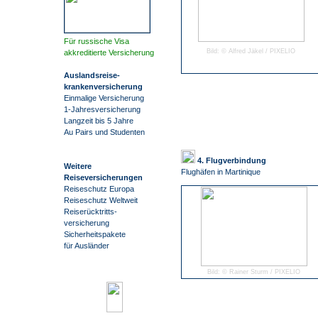
Für russische Visa
Bild: © Alfred Jäkel / PIXELIO
akkreditierte Versicherung
Auslandsreise
-
krankenversicherung
Einmalige Versicherung
1-Jahresversicherung
Langzeit bis 5 Jahre
Au Pairs und Studenten
4. Flugverbindung
Weitere
Flughäfen in Martinique
Reiseversicherungen
Reiseschutz Europa
Reiseschutz Weltweit
Reiserücktritts-
versicherung
Sicherheitspakete
für Ausländer
Bild: © Rainer Sturm / PIXELIO