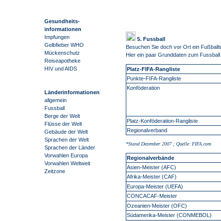
Gesundheits-
informationen
Impfungen
5. Fussball
Gelbfieber WHO
Besuchen Sie doch vor Ort ein Fußballs
Mückenschutz
Hier ein paar Grunddaten zum Fussball 
Reiseapotheke
HIV und AIDS
Platz-FIFA-Rangliste
Punkte-FIFA-Rangliste
Konföderation
Länderinformationen
allgemein
Fussball
Berge der Welt
Platz-Konföderation-Rangliste
Flüsse der Welt
Regionalverband
Gebäude der Welt
Sprachen der Welt
*Stand Dezember 2007 ; Quelle: FIFA.com
Sprachen der Länder
Vorwahlen Europa
Regionalverbände
Vorwahlen Weltweit
Asien-Meister (AFC)
Zeitzone
Afrika-Meister (CAF)
Europa-Meister (UEFA)
CONCACAF-Meister
Ozeanien-Meister (OFC)
Südamerika-Meister (CONMEBOL)