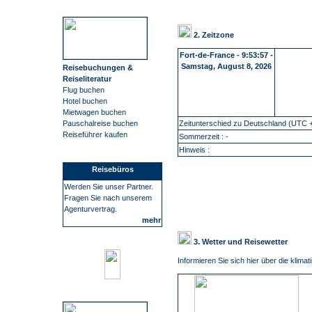
2. Zeitzone
Fort-de-France
-
9:53:58 -
Samstag, August 8, 2026
Reisebuchungen &
Reiseliteratur
Flug buchen
Hotel buchen
Mietwagen buchen
Zeitunterschied zu Deutschland (UTC +
Pauschalreise buchen
Reiseführer kaufen
Sommerzeit : -
Hinweis :
Reisebüros
Werden Sie unser Partner.
Fragen Sie nach unserem
Agenturvertrag.
mehr
3. Wetter und Reisewetter
Informieren Sie sich hier über die klim