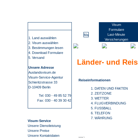
Wir führen Sie sicher, übersichtlich und bequem zu Ihrem Visum. Sie erfahren alles rund um die Visabestimmungen und Einreisebestimmungen Ihres Ziellandes. Wir beschaffen Visa für mehr als 100 Staaten, wie z.B. China, Russland oder Indien. Bei uns finden Sie alle Informationen und Formulare zu den Anträgen. Kontaktdaten zu den Konsulaten und Botschaften. Informationen zu Impfungen/ Gelbfieberimpfpflicht. Informationen zu Auslandsreisekrankenversicherung. Wir nehmen Ihnen den gesamten Prozess der Visum- Beschaffung ab. Die Visum-Beschaffung durch auslandsvisum.
Martinique
Visum
So funktioniert es
Formulare
Last-Minute
1. Land auswählen
Versicherungen
2. Visum auswählen
3. Bestimmungen lesen
4. Download Formulare
5. Versand
Länder- und Reis
Unsere Adresse
Auslandsvisum.de
Visum-Service-Agentur
Reiseinformationen
Schieritzstrasse 33
D-10409 Berlin
1. DATEN UND FAKTEN
2. ZEITZONE
Tel: 030 - 49 85 52 79
3. WETTER
Fax: 030 - 40 39 30 42
4. FLUGVERBINDUNG
5. FUSSBALL
6. TELEFON
7. WÄHRUNG
Visum-Service
Unsere Dienstleistung
Unsere Preise
Unsere Kontaktdaten