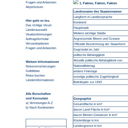
Fragen und Antworten
1. Fakten, Fakten, Fakten
Airportvisum
Landesname des Staatennamen
Langform in Landessprache
Hier geht es los.
Kontinent
Das richtige Visum
Hauptstadt
Länderauswahl
Weitere wichtige Städte
Visabestimmungen
Angrenzende Meere und Ozeane
Auftragsformular
Versandoptionen
Offizielle Bezeichnung der Staatsform
Fragen und Antworten
Gegründet im Jahr
politische Abhängigkeit
Aktuelle politische Abhängibkeit von
Weitere Informationen
Nationalfeiertag
Reiseversicherungen
Gelbfieber
andere Feiertage
Reise buchen
sonstige politische Zugehörigkeit
Länderinformationen
Beitrittsjahr zur UNO
Alle Botschaften
und Konsulate
Geographie
a) Vertretungen A-Z
Gesamtfläche in km²
b) Nach Kontinenten
davon Land-Fläche in km²
davon Binnen-Gewässer in km²
Küstenlänge in km
Schnellstart
Landesgrenze in km