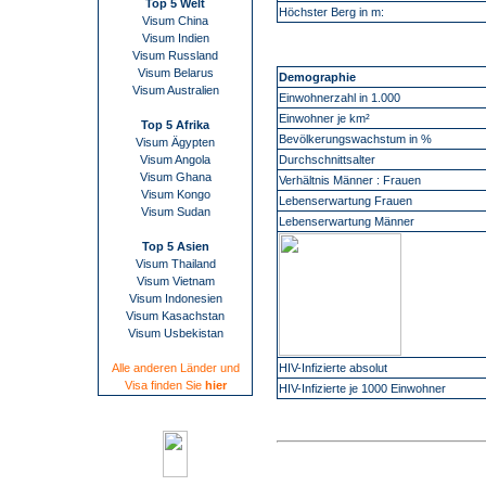
Top 5 Welt
Höchster Berg in m:
Visum China
Visum Indien
Visum Russland
Visum Belarus
Demographie
Visum Australien
Einwohnerzahl in 1.000
Einwohner je km²
Top 5 Afrika
Bevölkerungswachstum in %
Visum Ägypten
Visum Angola
Durchschnittsalter
Visum Ghana
Verhältnis Männer : Frauen
Visum Kongo
Lebenserwartung Frauen
Visum Sudan
Lebenserwartung Männer
Top 5 Asien
Visum Thailand
Visum Vietnam
Visum Indonesien
Visum Kasachstan
Visum Usbekistan
Alle anderen Länder und
HIV-Infizierte absolut
Visa finden Sie
hier
HIV-Infizierte je 1000 Einwohner