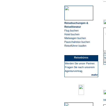
Reisebuchungen &
Reiseliteratur
Flug buchen
Hotel buchen
Mietwagen buchen
Pauschalreise buchen
Reiseführer kaufen
Z
Reisebüros
S
H
Werden Sie unser Partner.
Fragen Sie nach unserem
Agenturvertrag.
mehr
In