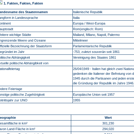
1. Fakten, Fakten, Fakten
andesname des Staatennamen
Italienische Republik
angform in Landessprache
Italia
ontinent
Europa / West-Europa
auptstadt
Rom(englisch:
Rom)
eitere wichtige Städte
Mailand, Milano, Napoli, Palermo
ngrenzende Meere und Ozeane
Mittelmeer
ffizielle Bezeichnung der Staatsform
Parlamentarische Republik
egründet im Jahr
-753, zuletzt souverän seit 1861
olitische Abhängigkeit
Vereinigung des Staates 1861
ktuelle politische Abhängibkeit von
ationalfeiertag
26/04/1949 - Italien hat gleich zwei Nationa
gedenken die Italiener der Befreiung vo
1945 durch die Partisanen und jeden erste
die Gründung der Republik im Jahre 1946
ndere Feiertage
onstige politische Zugehörigkeit
Europäische Union seit 1957
eitrittsjahr zur UNO
1955
eographie
Wert
esamtfläche in km²
301,230
avon Land-Fläche in km²
294,020