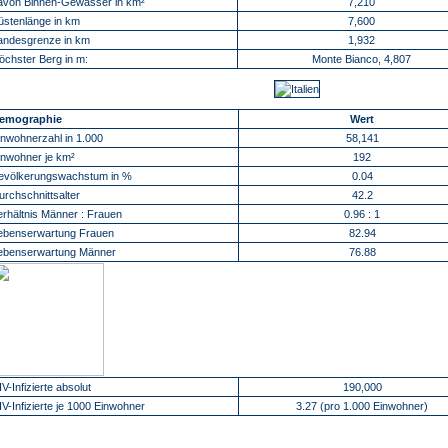
avon Binnen-Gewässer in km²
7,210
üstenlänge in km
7,600
andesgrenze in km
1,932
öchster Berg in m:
Monte Bianco, 4,807
emographie
Wert
inwohnerzahl in 1.000
58,141
inwohner je km²
192
evölkerungswachstum in %
0.04
urchschnittsalter
42.2
erhältnis Männer : Frauen
0.96 : 1
ebenserwartung Frauen
82.94
ebenserwartung Männer
76.88
IV-Infizierte absolut
190,000
IV-Infizierte je 1000 Einwohner
3.27 (pro 1.000 Einwohner)