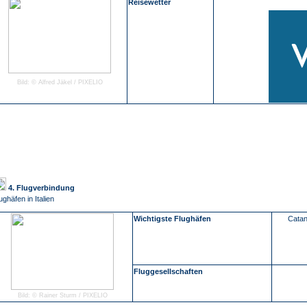
Reisewetter
Bild: © Alfred Jäkel / PIXELIO
4. Flugverbindung
ughäfen in Italien
Wichtigste Flughäfen
Catan
Fluggesellschaften
Bild: © Rainer Sturm / PIXELIO