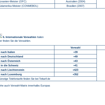
zeanien-Meister (OFC)
Australien (2004)
üdamerika-Meister (CONMEBOL)
Brasilien (2007)
6. Internationale Vorwahlen
Italien
er finden Sie die Vorwahlen.
Vorwahl
.. nach Italien
+39
.. nach Deutschland
+49
.. nach Österreich
+43
.. in die Schweiz
+41
.. nach Liechtenstein
+423
.. nach Luxemburg
+352
ünstige Telefontarife finden Sie bei Teltarif.de
ehe auch Vorwahl-Matrix innerhalbs Europas