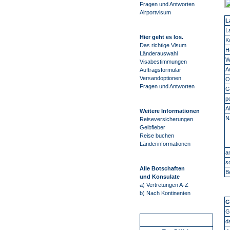
Fragen und Antworten
Airportvisum
L
L
Hier geht es los.
K
Das richtige Visum
H
Länderauswahl
W
Visabestimmungen
A
Auftragsformular
Versandoptionen
O
Fragen und Antworten
G
p
A
Weitere Informationen
N
Reiseversicherungen
Gelbfieber
Reise buchen
Länderinformationen
a
s
Alle Botschaften
B
und Konsulate
a) Vertretungen A-Z
b) Nach Kontinenten
G
G
Schnellstart
d