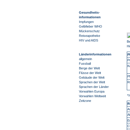
Gesundheits-
informationen
Impfungen
Gelbfieber WHO
Mückenschutz
Reiseapotheke
HIV und AIDS
Be
Hi
Länderinformationen
P
allgemein
P
Fussball
K
Berge der Welt
Flüsse der Welt
P
Gebäude der Welt
R
Sprachen der Welt
Sprachen der Länder
Vorwahlen Europa
*S
Vorwahlen Weltweit
Zeitzone
R
A
A
E
C