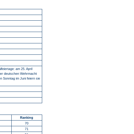
lfeiertage: am 25. April
n der deutschen Wehrmacht
n Sonntag im Juni feiern sie
.
Ranking
70
71