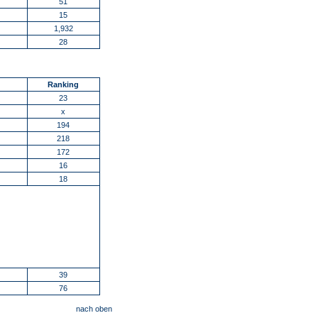
51
15
1,932
28
Ranking
23
x
194
218
172
16
18
39
76
nach oben