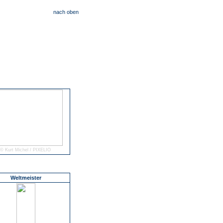
nach oben
© Kurt Michel / PIXELIO
Weltmeister