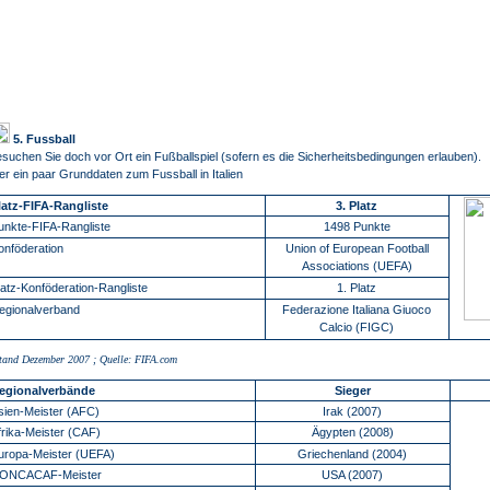
5. Fussball
suchen Sie doch vor Ort ein Fußballspiel (sofern es die Sicherheitsbedingungen erlauben).
er ein paar Grunddaten zum Fussball in Italien
latz-FIFA-Rangliste
3. Platz
unkte-FIFA-Rangliste
1498 Punkte
onföderation
Union of European Football
Associations (UEFA)
latz-Konföderation-Rangliste
1. Platz
egionalverband
Federazione Italiana Giuoco
Calcio (FIGC)
tand Dezember 2007 ; Quelle: FIFA.com
egionalverbände
Sieger
sien-Meister (AFC)
Irak (2007)
frika-Meister (CAF)
Ägypten (2008)
uropa-Meister (UEFA)
Griechenland (2004)
ONCACAF-Meister
USA (2007)