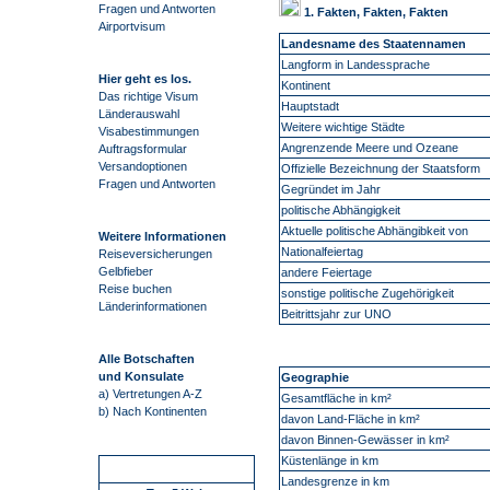
Fragen und Antworten
1. Fakten, Fakten, Fakten
Airportvisum
Landesname des Staatennamen
Langform in Landessprache
Hier geht es los.
Kontinent
Das richtige Visum
Hauptstadt
Länderauswahl
Weitere wichtige Städte
Visabestimmungen
Angrenzende Meere und Ozeane
Auftragsformular
Versandoptionen
Offizielle Bezeichnung der Staatsform
Fragen und Antworten
Gegründet im Jahr
politische Abhängigkeit
Aktuelle politische Abhängibkeit von
Weitere Informationen
Nationalfeiertag
Reiseversicherungen
Gelbfieber
andere Feiertage
Reise buchen
sonstige politische Zugehörigkeit
Länderinformationen
Beitrittsjahr zur UNO
Alle Botschaften
und Konsulate
Geographie
a) Vertretungen A-Z
Gesamtfläche in km²
b) Nach Kontinenten
davon Land-Fläche in km²
davon Binnen-Gewässer in km²
Küstenlänge in km
Schnellstart
Landesgrenze in km