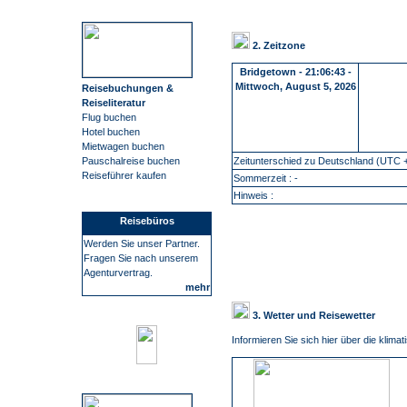
2. Zeitzone
Bridgetown
-
21:06:44 -
Mittwoch, August 5, 2026
Reisebuchungen &
Reiseliteratur
Flug buchen
Hotel buchen
Mietwagen buchen
Zeitunterschied zu Deutschland (UTC +
Pauschalreise buchen
Reiseführer kaufen
Sommerzeit : -
Hinweis :
Reisebüros
Werden Sie unser Partner.
Fragen Sie nach unserem
Agenturvertrag.
mehr
3. Wetter und Reisewetter
Informieren Sie sich hier über die klim