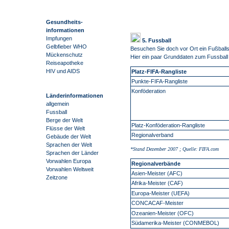
Gesundheits-
informationen
Impfungen
5. Fussball
Gelbfieber WHO
Besuchen Sie doch vor Ort ein Fußballs
Mückenschutz
Hier ein paar Grunddaten zum Fussball
Reiseapotheke
HIV und AIDS
Platz-FIFA-Rangliste
Punkte-FIFA-Rangliste
Konföderation
Länderinformationen
allgemein
Fussball
Berge der Welt
Platz-Konföderation-Rangliste
Flüsse der Welt
Regionalverband
Gebäude der Welt
Sprachen der Welt
*Stand Dezember 2007 ; Quelle: FIFA.com
Sprachen der Länder
Vorwahlen Europa
Regionalverbände
Vorwahlen Weltweit
Asien-Meister (AFC)
Zeitzone
Afrika-Meister (CAF)
Europa-Meister (UEFA)
CONCACAF-Meister
Ozeanien-Meister (OFC)
Südamerika-Meister (CONMEBOL)