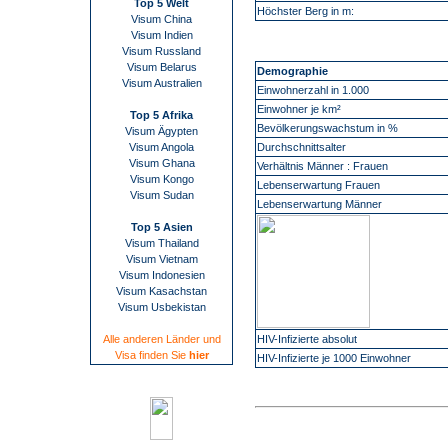
Top 5 Welt
Höchster Berg in m:
Visum China
Visum Indien
Visum Russland
Visum Belarus
Demographie
Visum Australien
Einwohnerzahl in 1.000
Einwohner je km²
Top 5 Afrika
Bevölkerungswachstum in %
Visum Ägypten
Visum Angola
Durchschnittsalter
Visum Ghana
Verhältnis Männer : Frauen
Visum Kongo
Lebenserwartung Frauen
Visum Sudan
Lebenserwartung Männer
Top 5 Asien
Visum Thailand
Visum Vietnam
Visum Indonesien
Visum Kasachstan
Visum Usbekistan
Alle anderen Länder und
HIV-Infizierte absolut
Visa finden Sie
hier
HIV-Infizierte je 1000 Einwohner