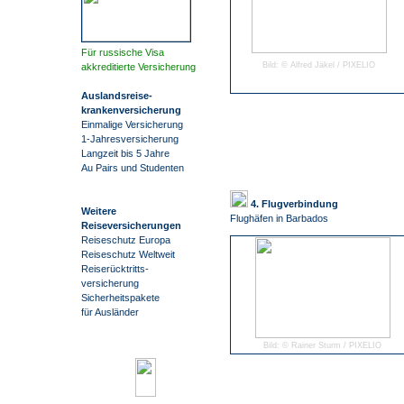
Für russische Visa
Bild: © Alfred Jäkel / PIXELIO
akkreditierte Versicherung
Auslandsreise
-
krankenversicherung
Einmalige Versicherung
1-Jahresversicherung
Langzeit bis 5 Jahre
Au Pairs und Studenten
4. Flugverbindung
Weitere
Flughäfen in Barbados
Reiseversicherungen
Reiseschutz Europa
Reiseschutz Weltweit
Reiserücktritts-
versicherung
Sicherheitspakete
für Ausländer
Bild: © Rainer Sturm / PIXELIO