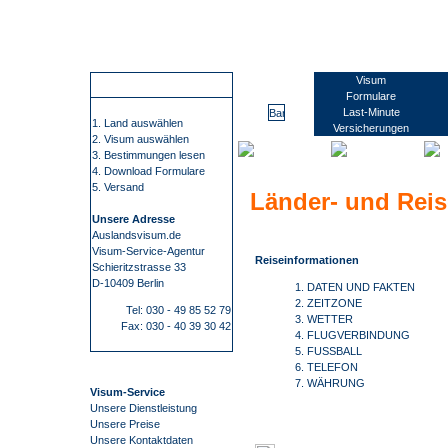
Wir führen Sie sicher, übersichtlich und bequem zu Ihrem Visum. Sie erfahren alles rund um die Visabestimmungen und Einreisebestimmungen Ihres Ziellandes. Wir beschaffen Visa für mehr als 100 Staaten, wie z.B. China, Russland oder Indien. Bei uns finden Sie alle Informationen und Formulare zu den Anträgen. Kontaktdaten zu den Konsulaten und Botschaften. Informationen zu Impfungen/ Gelbfieberimpfpflicht. Informationen zu Auslandsreisekrankenversicherung. Wir nehmen Ihnen den gesamten Prozess der Visum- Beschaffung ab. Die Visum-Beschaffung durch auslandsvisum.
Barbados
Visum
So funktioniert es
Formulare
Last-Minute
1. Land auswählen
Versicherungen
2. Visum auswählen
3. Bestimmungen lesen
4. Download Formulare
5. Versand
Länder- und Rei
Unsere Adresse
Auslandsvisum.de
Visum-Service-Agentur
Reiseinformationen
Schieritzstrasse 33
D-10409 Berlin
1. DATEN UND FAKTEN
2. ZEITZONE
Tel: 030 - 49 85 52 79
3. WETTER
Fax: 030 - 40 39 30 42
4. FLUGVERBINDUNG
5. FUSSBALL
6. TELEFON
7. WÄHRUNG
Visum-Service
Unsere Dienstleistung
Unsere Preise
Unsere Kontaktdaten