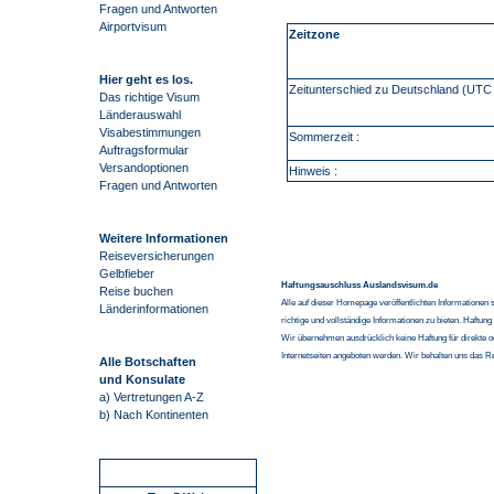
Fragen und Antworten
Airportvisum
Zeitzone
Hier geht es los.
Zeitunterschied zu Deutschland (UTC 
Das richtige Visum
Länderauswahl
Visabestimmungen
Sommerzeit :
Auftragsformular
Versandoptionen
Hinweis :
Fragen und Antworten
Weitere Informationen
Reiseversicherungen
Gelbfieber
Haftungsauschluss Auslandsvisum.de
Reise buchen
Alle auf dieser Homepage veröffentlichten Informationen 
Länderinformationen
richtige und vollständige Informationen zu bieten. Haftun
Wir übernehmen ausdrücklich keine Haftung für direkte o
Internetseiten angeboten werden. Wir behalten uns das R
Alle Botschaften
und Konsulate
a) Vertretungen A-Z
b) Nach Kontinenten
Schnellstart