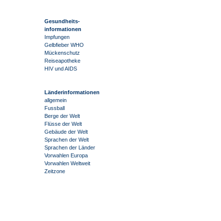
Gesundheits-
informationen
Impfungen
Gelbfieber WHO
Mückenschutz
Reiseapotheke
HIV und AIDS
Länderinformationen
allgemein
Fussball
Berge der Welt
Flüsse der Welt
Gebäude der Welt
Sprachen der Welt
Sprachen der Länder
Vorwahlen Europa
Vorwahlen Weltweit
Zeitzone
-