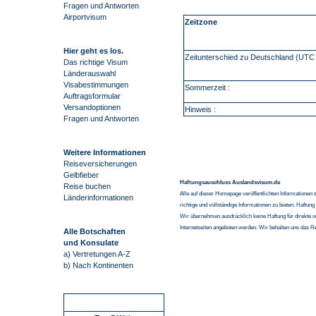
Fragen und Antworten
Airportvisum
Zeitzone
Hier geht es los.
Zeitunterschied zu Deutschland (UTC 
Das richtige Visum
Länderauswahl
Visabestimmungen
Sommerzeit :
Auftragsformular
Versandoptionen
Hinweis :
Fragen und Antworten
Weitere Informationen
Reiseversicherungen
Gelbfieber
Haftungsauschluss Auslandsvisum.de
Reise buchen
Alle auf dieser Homepage veröffentlichten Informationen 
Länderinformationen
richtige und vollständige Informationen zu bieten. Haftun
Wir übernehmen ausdrücklich keine Haftung für direkte o
Internetseiten angeboten werden. Wir behalten uns das R
Alle Botschaften
und Konsulate
a) Vertretungen A-Z
b) Nach Kontinenten
Schnellstart