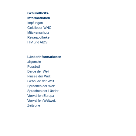
Gesundheits-
informationen
Impfungen
Gelbfieber WHO
Mückenschutz
Reiseapotheke
HIV und AIDS
Länderinformationen
allgemein
Fussball
Berge der Welt
Flüsse der Welt
Gebäude der Welt
Sprachen der Welt
Sprachen der Länder
Vorwahlen Europa
Vorwahlen Weltweit
Zeitzone
-