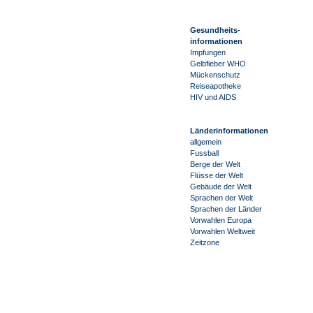
Gesundheits-
informationen
Impfungen
Gelbfieber WHO
Mückenschutz
Reiseapotheke
HIV und AIDS
Länderinformationen
allgemein
Fussball
Berge der Welt
Flüsse der Welt
Gebäude der Welt
Sprachen der Welt
Sprachen der Länder
Vorwahlen Europa
Vorwahlen Weltweit
Zeitzone