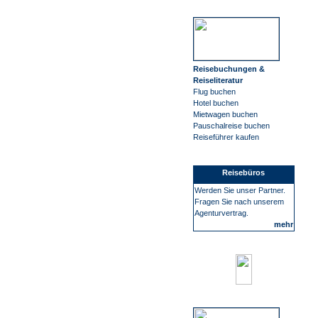
Reisebuchungen &
Reiseliteratur
Flug buchen
Hotel buchen
Mietwagen buchen
Pauschalreise buchen
Reiseführer kaufen
Reisebüros
Werden Sie unser Partner.
Fragen Sie nach unserem
Agenturvertrag.
mehr