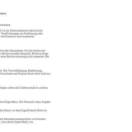
itere
bernehmen.
 wir als Diensteanbieter jedoch nicht
. Verpflichtungen zur Entfernung oder
 der Kenntnis einer konkreten
 Gewähr übernehmen. Für die Inhalte der
che Rechtsverstöße überprüft. Rechtswidrige
 einer Rechtsverletzung nicht zumutbar. Bei
et. Die Vervielfältigung, Bearbeitung,
. Downloads und Kopien dieser Seite sind nur
ltigen sofern die Urheberschaft in solchen
reiwilliger Basis. Die Nutzstets ohne Angabe
er Daten vor dem Zugriff durch Dritte ist
nd Informationsmaterialien wird hiermit
, etwa durch Spam-Mails, vor.