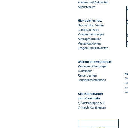
Fragen und Antworten
Airportvisum
Hier geht es los.
Das richtige Visum
Länderauswahl
Visabestimmungen
Auftragsformular
Versandoptionen
Fragen und Antworten
Weitere Informationen
Reiseversicherungen
Gelbfieber
Ha
Reise buchen
All
Länderinformationen
ric
Wir
Int
Alle Botschaften
und Konsulate
a) Vertretungen A-Z
b) Nach Kontinenten
Schnellstart