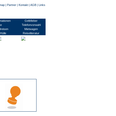
emap
|
Partner
|
Kontakt
|
AGB
|
Links
usinessvisum, Transitvisum, Studentenvisum, Arbeitsvisum/ Montagevisum, Pressevisum
mationen
Gelbfieber
te
Telefonvorwahl
reisen
Mietwagen
Hülle
Reiseliteratur