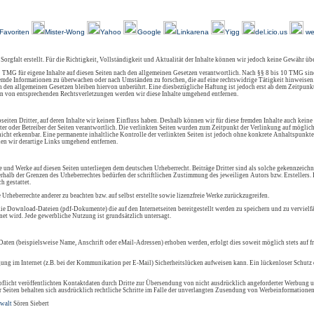
Über Uns
Kundenfeedback
AGB
Impressum
Kontakt
Links
Sitemap
Favoriten
Mister-Wong
Yahoo
Google
Linkarena
Yigg
del.icio.us
we
 Sorgfalt erstellt. Für die Richtigkeit, Vollständigkeit und Aktualität der Inhalte können wir jedoch keine Gewähr ü
 TMG für eigene Inhalte auf diesen Seiten nach den allgemeinen Gesetzen verantwortlich. Nach §§ 8 bis 10 TMG sind
 fremde Informationen zu überwachen oder nach Umständen zu forschen, die auf eine rechtswidrige Tätigkeit hinweisen
den allgemeinen Gesetzen bleiben hiervon unberührt. Eine diesbezügliche Haftung ist jedoch erst ab dem Zeitpunkt
n von entsprechenden Rechtsverletzungen werden wir diese Inhalte umgehend entfernen.
eiten Dritter, auf deren Inhalte wir keinen Einfluss haben. Deshalb können wir für diese fremden Inhalte auch keine
ieter oder Betreiber der Seiten verantwortlich. Die verlinkten Seiten wurden zum Zeitpunkt der Verlinkung auf mögli
icht erkennbar. Eine permanente inhaltliche Kontrolle der verlinkten Seiten ist jedoch ohne konkrete Anhaltspunkte
en wir derartige Links umgehend entfernen.
lte und Werke auf diesen Seiten unterliegen dem deutschen Urheberrecht. Beiträge Dritter sind als solche gekennzeichn
rhalb der Grenzen des Urheberrechtes bedürfen der schriftlichen Zustimmung des jeweiligen Autors bzw. Erstellers
h gestattet.
e Urheberrechte anderer zu beachten bzw. auf selbst erstellte sowie lizenzfreie Werke zurückzugreifen.
ie Download-Dateien (pdf-Dokumente) die auf den Internetseiten bereitgestellt werden zu speichern und zu vervielfä
et wird. Jede gewerbliche Nutzung ist grundsätzlich untersagt.
aten (beispielsweise Name, Anschrift oder eMail-Adressen) erhoben werden, erfolgt dies soweit möglich stets auf f
gung im Internet (z.B. bei der Kommunikation per E-Mail) Sicherheitslücken aufweisen kann. Ein lückenloser Schutz d
icht veröffentlichten Kontaktdaten durch Dritte zur Übersendung von nicht ausdrücklich angeforderter Werbung u
r Seiten behalten sich ausdrücklich rechtliche Schritte im Falle der unverlangten Zusendung von Werbeinformationen
walt
Sören Siebert