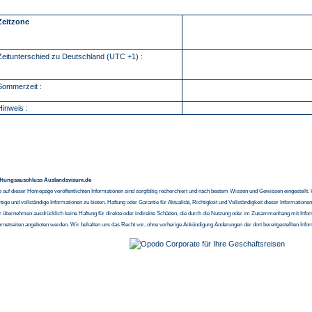
Zeitzone
Zeitunterschied zu Deutschland (UTC +1) :
Sommerzeit :
Hinweis :
ftungsauschluss Auslandsvisum.de
e auf dieser Homepage veröffentlichten Informationen sind sorgfältig recherchiert und nach bestem Wissen und Gewissen eingestellt. 
htige und vollständige Informationen zu bieten. Haftung oder Garantie für Aktualität, Richtigkeit und Vollständigkeit dieser Informati
 übernehmen ausdrücklich keine Haftung für direkte oder indirekte Schäden, die durch die Nutzung oder im Zusammenhang mit Inform
ernetseiten angeboten werden. Wir behalten uns das Recht vor, ohne vorherige Ankündigung Änderungen der dort bereitgestellten Inf