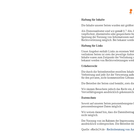
Haftung für Inhalte
Die Inhalte unserer Seiten wurden mit größter
Als Diensteanbieter sind wir gemäß § 7 Abs.1
verpflichtet, übermittelte oder gespeicherte
Sperrung der Nutzung von Informationen nach 
Rechtsverletzung möglich. Bei bekannt werde
Haftung für Links
Unser Angebot enthält Links zu externen Webs
verlinkten Seiten ist stets der jeweilige Anb
Inhalte waren zum Zeitpunkt der Verlinkung n
bekannt werden von Rechtsverletzungen werd
Urheberrecht
Die durch die Seitenbetreiber erstellten Inha
Verbreitung und jede Art der Verwertung auße
für den privaten, nicht kommerziellen Gebrauc
Die Betreiber der Seiten sind bemüht, stets di
Wir räumen Besuchern jedoch das Recht ein, d
Vervielfältigungen ausdrücklich gekennzeichn
Datenschutz
Soweit auf unseren Seiten personenbezogene D
personenbezogener Daten möglich.
Wir weisen darauf hin, dass die Datenübertra
nicht möglich.
Der Nutzung von im Rahmen der Impressumspfl
ausdrücklich widersprochen. Die Betreiber de
Quelle: eRecht24.de -
Rechtsberatung von An