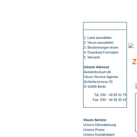
Wir führen Sie sicher, übersichtlich und bequem zu Ihrem Visum. Sie erfahren alles rund um die Visabestimmungen und Einreisebestimmungen Ihres Ziellandes. Wir beschaffen Visa für mehr als 100 Staaten, wie z.B. China, Russland oder Indien. Bei uns finden Sie alle Informationen 
Gu
So funktioniert es
1. Land auswählen
2. Visum auswählen
3. Bestimmungen lesen
4. Download Formulare
5. Versand
Z
Unsere Adresse
Auslandsvisum.de
Visum-Service-Agentur
Schieritzstrasse 33
D-10409 Berlin
Tel: 030 - 49 85 52 79
Fax: 030 - 40 39 30 42
Visum-Service
Unsere Dienstleistung
Unsere Preise
Unsere Kontaktdaten