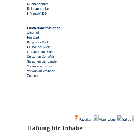
Mückenschutz
Reiseapotheke
HIV und AIDS
Länderinformationen
allgemein
Fussball
Berge der Welt
Flüsse der Welt
Gebäude der Welt
Sprachen der Welt
Sprachen der Länder
Vorwahlen Europa
Vorwahlen Weltweit
Zeitzone
-
Über Uns
Kundenfeedback
Favoriten
Mister-Wong
Yahoo
Haftung für Inhalte