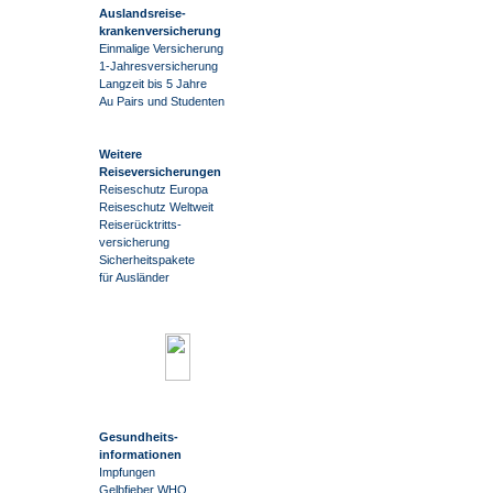
Auslandsreise
-
krankenversicherung
Einmalige Versicherung
1-Jahresversicherung
Langzeit bis 5 Jahre
Au Pairs und Studenten
Weitere
Reiseversicherungen
Reiseschutz Europa
Reiseschutz Weltweit
Reiserücktritts-
versicherung
Sicherheitspakete
für Ausländer
Gesundheits-
informationen
Impfungen
Gelbfieber WHO