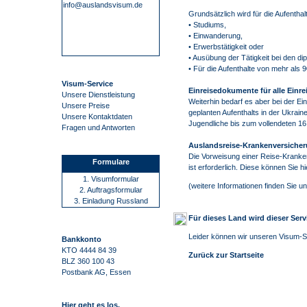
info@auslandsvisum.de
Grundsätzlich wird für die Aufentha
• Studiums,
• Einwanderung,
• Erwerbstätigkeit oder
• Ausübung der Tätigkeit bei den d
• Für die Aufenthalte von mehr als 
Visum-Service
Einreisedokumente für alle Einre
Unsere Dienstleistung
Weiterhin bedarf es aber bei der E
Unsere Preise
geplanten Aufenthalts in der Ukraine
Unsere Kontaktdaten
Jugendliche bis zum vollendeten 16.
Fragen und Antworten
Auslandsreise-Krankenversicheru
Die Vorweisung einer Reise-Kranken
Formulare
ist erforderlich. Diese können Sie
1. Visumformular
(
weitere Informationen finden Sie 
2. Auftragsformular
3. Einladung Russland
Für dieses Land wird dieser Ser
Leider können wir unseren Visum-Se
Bankkonto
KTO 4444 84 39
Zurück zur Startseite
BLZ 360 100 43
Postbank AG, Essen
Hier geht es los.