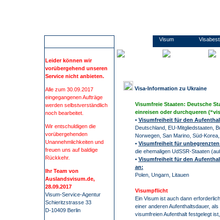
Wir führen Sie sicher, übersichtlich und bequem zu Ihrem Visum. Sie erfahren alles rund um die Visabestimmungen und Einreisebestimmungen Ihres Ziellandes. Wir beschaffen Visa für mehr als 100 Staaten, wie z.B. China, Russland oder Indien. Bei uns finden Sie alle Informationen und Formulare zu den Anträgen. Kontaktdaten zu den Konsulaten und Botschaften. Informationen zu Impfungen/ Gelbfieberimpfpflicht. Informationen zu Auslandsreisekrankenversicherung. Wir nehmen Ihnen den gesamten Prozess der Visum- Beschaffung ab. Die Visum-Beschaffung durch auslandsvisum.
Ukraine
Visum
Visabes
ACHTUNG
Leider können wir
vorübergehend unseren
Service nicht anbieten.
Visa-Information zu
Ukraine
Alle zum 30.09.2017
eingegangenen Aufträge
Visumfreie Staaten: Deutsche St
werden selbstverständlich
einreisen oder durchqueren (“vis
noch bearbeitet.
•
Visumfreiheit für den Aufenthal
Wir entschuldigen die
Deutschland, EU-Mitgliedstaaten, Bu
vorübergehenden
Norwegen, San Marino, Süd-Korea,
Unannehmlichkeiten und
•
Visumfreiheit für unbegrenzten
freuen uns auf baldige
die ehemaligen UdSSR-Staaten (auß
Rückkehr.
•
Visumfreiheit für den Aufenthal
an:
Ihr Team von
Polen, Ungarn, Litauen
Auslandsvisum.de,
28.09.2017
Visumpflicht
Visum-Service-Agentur
Ein Visum ist auch dann erforderli
Schieritzstrasse 33
einer anderen Aufenthaltsdauer, al
D-10409 Berlin
visumfreien Aufenthalt festgelegt ist,