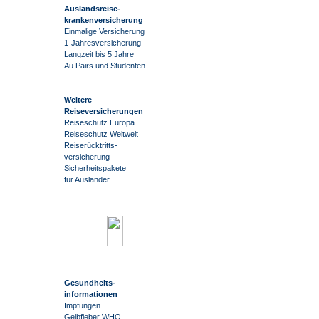
Auslandsreise
-
krankenversicherung
Einmalige Versicherung
1-Jahresversicherung
Langzeit bis 5 Jahre
Au Pairs und Studenten
Weitere
Reiseversicherungen
Reiseschutz Europa
Reiseschutz Weltweit
Reiserücktritts-
versicherung
Sicherheitspakete
für Ausländer
Gesundheits-
informationen
Impfungen
Gelbfieber WHO