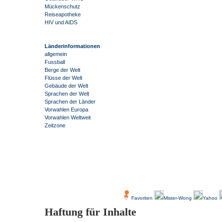
Mückenschutz
Reiseapotheke
HIV und AIDS
Länderinformationen
allgemein
Fussball
Berge der Welt
Flüsse der Welt
Gebäude der Welt
Sprachen der Welt
Sprachen der Länder
Vorwahlen Europa
Vorwahlen Weltweit
Zeitzone
-
Über Uns
Kundenfeedback
Favoriten
Mister-Wong
Yahoo
Haftung für Inhalte