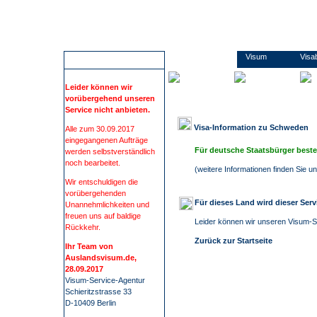
Wir führen Sie sicher, übersichtlich und bequem zu Ihrem Visum. Sie erfahren alles rund um die Visabestimmungen und Einreisebestimmungen Ihres Ziellandes. Wir beschaffen Visa für mehr als 100 Staaten, wie z.B. China, Russland oder Indien. Bei uns finden Sie alle Informationen und Formulare zu den Anträgen. Kontaktdaten zu den Konsulaten und Botschaften. Informationen zu Impfungen/ Gelbfieberimpfpflicht. Informationen zu Auslandsreisekrankenversicherung. Wir nehmen Ihnen den gesamten Prozess der Visum- Beschaffung ab. Die Visum-Beschaffung durch auslandsvisum.
Schweden
Visum
Visa
ACHTUNG
Leider können wir
vorübergehend unseren
Service nicht anbieten.
Visa-Information zu
Schweden
Alle zum 30.09.2017
eingegangenen Aufträge
Für deutsche Staatsbürger beste
werden selbstverständlich
noch bearbeitet.
(
weitere Informationen finden Sie 
Wir entschuldigen die
vorübergehenden
Für dieses Land wird dieser Ser
Unannehmlichkeiten und
freuen uns auf baldige
Leider können wir unseren Visum-Se
Rückkehr.
Zurück zur Startseite
Ihr Team von
Auslandsvisum.de,
28.09.2017
Visum-Service-Agentur
Schieritzstrasse 33
D-10409 Berlin