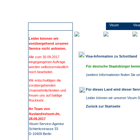
Wir führen Sie sicher, übersichtlich und bequem zu Ihrem Visum. Sie erfahren alles rund um die Visabestimmungen und Einreisebestimmungen Ihres Ziellandes. Wir beschaffen Visa für mehr als 100 Staaten, wie z.B. China, Russland oder Indien. Bei uns finden Sie alle Informationen und Formulare zu den Anträgen. Kontaktdaten zu den Konsulaten und Botschaften. Informationen zu Impfungen/ Gelbfieberimpfpflicht. Informationen zu Auslandsreisekrankenversicherung. Wir nehmen Ihnen den gesamten Prozess der Visum- Beschaffung ab. Die Visum-Beschaffung durch auslandsvisum.
Schottland
Visum
Vis
ACHTUNG
Leider können wir
vorübergehend unseren
Service nicht anbieten.
Visa-Information zu
Schottland
Alle zum 30.09.2017
eingegangenen Aufträge
Für deutsche Staatsbürger beste
werden selbstverständlich
noch bearbeitet.
(
weitere Informationen finden Sie 
Wir entschuldigen die
vorübergehenden
Für dieses Land wird dieser Ser
Unannehmlichkeiten und
freuen uns auf baldige
Leider können wir unseren Visum-Se
Rückkehr.
Zurück zur Startseite
Ihr Team von
Auslandsvisum.de,
28.09.2017
Visum-Service-Agentur
Schieritzstrasse 33
D-10409 Berlin