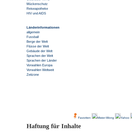
Mückenschutz
Reiseapotheke
HIV und AIDS
Länderinformationen
allgemein
Fussball
Berge der Welt
Flüsse der Welt
Gebäude der Welt
Sprachen der Welt
Sprachen der Länder
Vorwahlen Europa
Vorwahlen Weltweit
Zeitzone
-
Über Uns
Kundenfeedback
Favoriten
Mister-Wong
Yahoo
Haftung für Inhalte