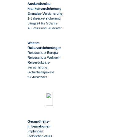
Auslandsreise
-
krankenversicherung
Einmalige Versicherung
1-Jahresversicherung
Langzeit bis 5 Jahre
Au Pairs und Studenten
Weitere
Reiseversicherungen
Reiseschutz Europa
Reiseschutz Weltweit
Reiserücktritts-
versicherung
Sicherheitspakete
für Ausländer
Gesundheits-
informationen
Impfungen
Gelbfieber WHO