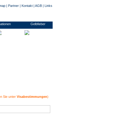
emap
|
Partner
|
Kontakt
|
AGB
|
Links
usinessvisum, Transitvisum, Studentenvisum, Arbeitsvisum/ Montagevisum, Pressevisum
mationen
Gelbfieber
en Sie unter
Visabestimmungen
)