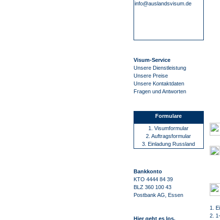
info@auslandsvisum.de
Visum-Service
Unsere Dienstleistung
Unsere Preise
Unsere Kontaktdaten
Fragen und Antworten
Formulare
1. Visumformular
2. Auftragsformular
3. Einladung Russland
Bankkonto
KTO 4444 84 39
BLZ 360 100 43
Postbank AG, Essen
1. E
2. 1
Hier geht es los.