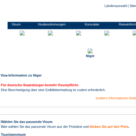
Länderauswahl
|
Sit
und Formulare zu den Anträgen. Kontaktdaten zu den Konsulaten und Botschaften. Informationen zu Impfungen/ Gelbfieberimpfpflicht. Informationen zu Auslandsreisekrankenversicherung. Wir nehmen Ihnen den gesamten Prozess der Visum- Beschaffung ab. Die Visum-Beschaffung durch auslandsvisum.de ist einfach, sicher und günstig! Für Geschäftsreisende und Touristen. Persönlicher Transfer der Unterlagen und Pässe zu den Botschaften und Konsulaten. Sicherer und günstiger Transfer zurück in Kundenhand. Hilfestellung beim Ausfüllen der Visa- Anträge. Einweisung in die Komplettierung der Reiseunterlagen. Umfassende, kompetente Beratung. Alle gängigen Visum-Typen, Touristenvisum/ Besuchervisum, Geschäftsvisum/ B
ger
Visum
Visabestimmungen
Konsulate
Reiseinfor
Niger
Visa-Information zu
Niger
Für deutsche Staatsbürger besteht Visumpflicht.
Eine Bescheinigung über eine Gelbfieberimpfung ist zudem erforderlich.
(
weitere Informationen find
Wählen Sie das passende Visum
Bitte wählen Sie das passende Visum aus der Preisliste und
klicken Sie auf den Preis
.
Touristenvisum