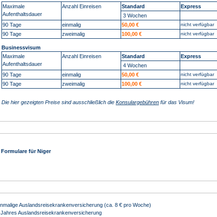
Maximale
Anzahl Einreisen
Standard
Express
Aufenthaltsdauer
3 Wochen
90 Tage
einmalig
50,00 €
nicht verfügbar
90 Tage
zweimalig
100,00 €
nicht verfügbar
Businessvisum
Maximale
Anzahl Einreisen
Standard
Express
Aufenthaltsdauer
4 Wochen
90 Tage
einmalig
50,00 €
nicht verfügbar
90 Tage
zweimalig
100,00 €
nicht verfügbar
Die hier gezeigten Preise sind ausschließlich die
Konsulargebühren
für das Visum!
Formulare für
Niger
inmalige Auslandsreisekrankenversicherung (ca. 8 € pro Woche)
-Jahres Auslandsreisekrankenversicherung