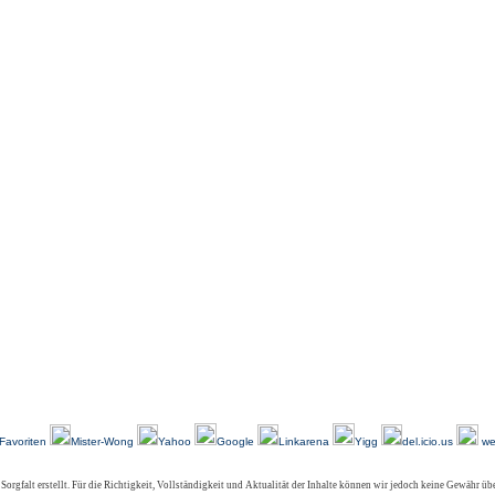
-
-
-
-
-
-
Über Uns
Kundenfeedback
AGB
Impressum
Kontakt
Links
Sitemap
Favoriten
Mister-Wong
Yahoo
Google
Linkarena
Yigg
del.icio.us
we
 Sorgfalt erstellt. Für die Richtigkeit, Vollständigkeit und Aktualität der Inhalte können wir jedoch keine Gewähr ü