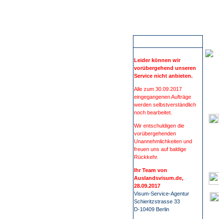
Wir führen Sie sicher, übersichtlich und bequem zu Ihrem Visum. Sie erfahren alles rund um die Visabestimmungen und Einreisebestimmungen Ihres Ziellandes. Wir beschaffen Visa für mehr als 100 Staaten, wie z.B. China, Russland oder Indien. Bei uns finden Sie alle Informationen 
Ni
ACHTUNG
Leider können wir
vorübergehend unseren
Service nicht anbieten.
Alle zum 30.09.2017
eingegangenen Aufträge
werden selbstverständlich
noch bearbeitet.
Wir entschuldigen die
vorübergehenden
Unannehmlichkeiten und
freuen uns auf baldige
Rückkehr.
Ihr Team von
Auslandsvisum.de,
28.09.2017
Visum-Service-Agentur
Schieritzstrasse 33
D-10409 Berlin