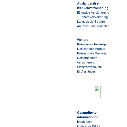
Auslandsreise
-
krankenversicherung
Einmalige Versicherung
1-Jahresversicherung
Langzeit bis 5 Jahre
Au Pairs und Studenten
Weitere
Reiseversicherungen
Reiseschutz Europa
Reiseschutz Weltweit
Reiserücktritts-
versicherung
Sicherheitspakete
für Ausländer
Gesundheits-
informationen
Impfungen
Gelbfieber WHO