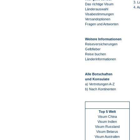
3. L
Das richtige Visum
4. A
Länderauswahl
Visabestimmungen
Versandoptionen
Fragen und Antworten
Weitere Informationen
Reiseversicherungen
Gelbfieber
Reise buchen
Länderinformationen
Alle Botschaften
und Konsulate
a) Vertretungen A-Z
b) Nach Kontinenten
Schnellstart
Top 5 Welt
Visum China
Visum Indien
Visum Russland
Visum Belarus
Visum Australien