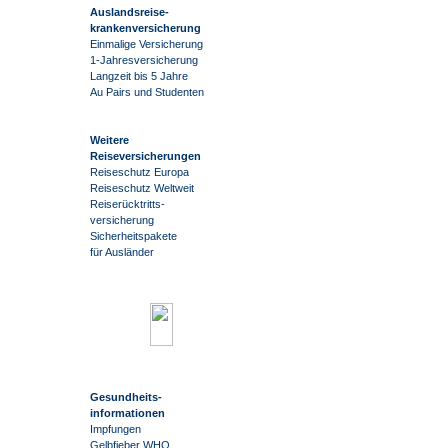
Auslandsreise
-
krankenversicherung
Einmalige Versicherung
1-Jahresversicherung
Langzeit bis 5 Jahre
Au Pairs und Studenten
Weitere
Reiseversicherungen
Reiseschutz Europa
Reiseschutz Weltweit
Reiserücktritts-
versicherung
Sicherheitspakete
für Ausländer
Gesundheits-
informationen
Impfungen
Gelbfieber WHO