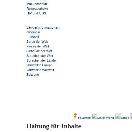
Mückenschutz
Reiseapotheke
HIV und AIDS
Länderinformationen
allgemein
Fussball
Berge der Welt
Flüsse der Welt
Gebäude der Welt
Sprachen der Welt
Sprachen der Länder
Vorwahlen Europa
Vorwahlen Weltweit
Zeitzone
-
Über Uns
Kundenfeedback
Favoriten
Mister-Wong
Yahoo
Haftung für Inhalte