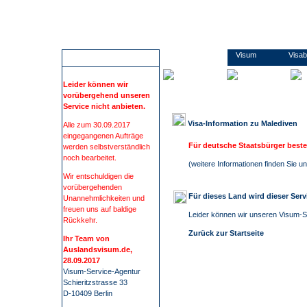
Wir führen Sie sicher, übersichtlich und bequem zu Ihrem Visum. Sie erfahren alles rund um die Visabestimmungen und Einreisebestimmungen Ihres Ziellandes. Wir beschaffen Visa für mehr als 100 Staaten, wie z.B. China, Russland oder Indien. Bei uns finden Sie alle Informationen und Formulare zu den Anträgen. Kontaktdaten zu den Konsulaten und Botschaften. Informationen zu Impfungen/ Gelbfieberimpfpflicht. Informationen zu Auslandsreisekrankenversicherung. Wir nehmen Ihnen den gesamten Prozess der Visum- Beschaffung ab. Die Visum-Beschaffung durch auslandsvisum.
Malediven
Visum
Visa
ACHTUNG
Leider können wir
vorübergehend unseren
Service nicht anbieten.
Visa-Information zu
Malediven
Alle zum 30.09.2017
eingegangenen Aufträge
Für deutsche Staatsbürger beste
werden selbstverständlich
noch bearbeitet.
(
weitere Informationen finden Sie 
Wir entschuldigen die
vorübergehenden
Für dieses Land wird dieser Ser
Unannehmlichkeiten und
freuen uns auf baldige
Leider können wir unseren Visum-Se
Rückkehr.
Zurück zur Startseite
Ihr Team von
Auslandsvisum.de,
28.09.2017
Visum-Service-Agentur
Schieritzstrasse 33
D-10409 Berlin