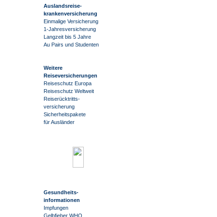
Auslandsreise
-
krankenversicherung
Einmalige Versicherung
1-Jahresversicherung
Langzeit bis 5 Jahre
Au Pairs und Studenten
Weitere
Reiseversicherungen
Reiseschutz Europa
Reiseschutz Weltweit
Reiserücktritts-
versicherung
Sicherheitspakete
für Ausländer
Gesundheits-
informationen
Impfungen
Gelbfieber WHO