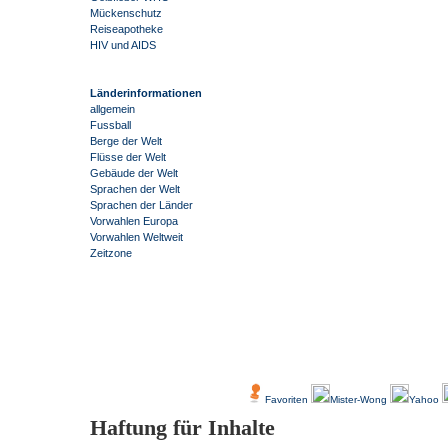
Mückenschutz
Reiseapotheke
HIV und AIDS
Länderinformationen
allgemein
Fussball
Berge der Welt
Flüsse der Welt
Gebäude der Welt
Sprachen der Welt
Sprachen der Länder
Vorwahlen Europa
Vorwahlen Weltweit
Zeitzone
-
Über Uns
Kundenfeedback
Favoriten
Mister-Wong
Yahoo
Haftung für Inhalte