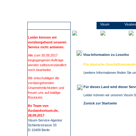
Wir führen Sie sicher, übersichtlich und bequem zu Ihrem Visum. Sie erfahren alles rund um die Visabestimmungen und Einreisebestimmungen Ihres Ziellandes. Wir beschaffen Visa für mehr als 100 Staaten, wie z.B. China, Russland oder Indien. Bei uns finden Sie alle Informationen und Formulare zu den Anträgen. Kontaktdaten zu den Konsulaten und Botschaften. Informationen zu Impfungen/ Gelbfieberimpfpflicht. Informationen zu Auslandsreisekrankenversicherung. Wir nehmen Ihnen den gesamten Prozess der Visum- Beschaffung ab. Die Visum-Beschaffung durch auslandsvisum.
Lesotho
Visum
Visabe
ACHTUNG
Leider können wir
vorübergehend unseren
Service nicht anbieten.
Visa-Information zu
Lesotho
Alle zum 30.09.2017
eingegangenen Aufträge
Für deutsche Geschäftsreisende 
werden selbstverständlich
noch bearbeitet.
(
weitere Informationen finden Sie 
Wir entschuldigen die
vorübergehenden
Für dieses Land wird dieser Ser
Unannehmlichkeiten und
freuen uns auf baldige
Leider können wir unseren Visum-Se
Rückkehr.
Zurück zur Startseite
Ihr Team von
Auslandsvisum.de,
28.09.2017
Visum-Service-Agentur
Schieritzstrasse 33
D-10409 Berlin