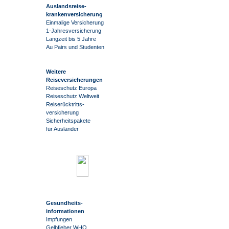
Auslandsreise
-
krankenversicherung
Einmalige Versicherung
1-Jahresversicherung
Langzeit bis 5 Jahre
Au Pairs und Studenten
Weitere
Reiseversicherungen
Reiseschutz Europa
Reiseschutz Weltweit
Reiserücktritts-
versicherung
Sicherheitspakete
für Ausländer
Gesundheits-
informationen
Impfungen
Gelbfieber WHO