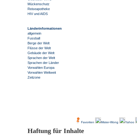
Mückenschutz
Reiseapotheke
HIV und AIDS
Länderinformationen
allgemein
Fussball
Berge der Welt
Flüsse der Welt
Gebäude der Welt
Sprachen der Welt
Sprachen der Länder
Vorwahlen Europa
Vorwahlen Weltweit
Zeitzone
-
Über Uns
Kundenfeedback
Favoriten
Mister-Wong
Yahoo
Haftung für Inhalte