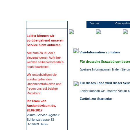
Wir führen Sie sicher, übersichtlich und bequem zu Ihrem Visum. Sie erfahren alles rund um die Visabestimmungen und Einreisebestimmungen Ihres Ziellandes. Wir beschaffen Visa für mehr als 100 Staaten, wie z.B. China, Russland oder Indien. Bei uns finden Sie alle Informationen und Formulare zu den Anträgen. Kontaktdaten zu den Konsulaten und Botschaften. Informationen zu Impfungen/ Gelbfieberimpfpflicht. Informationen zu Auslandsreisekrankenversicherung. Wir nehmen Ihnen den gesamten Prozess der Visum- Beschaffung ab. Die Visum-Beschaffung durch auslandsvisum.
Italien
Visum
Visabesti
ACHTUNG
Leider können wir
vorübergehend unseren
Service nicht anbieten.
Visa-Information zu
Italien
Alle zum 30.09.2017
eingegangenen Aufträge
Für deutsche Staatsbürger beste
werden selbstverständlich
noch bearbeitet.
(
weitere Informationen finden Sie 
Wir entschuldigen die
vorübergehenden
Für dieses Land wird dieser Ser
Unannehmlichkeiten und
freuen uns auf baldige
Leider können wir unseren Visum-Se
Rückkehr.
Zurück zur Startseite
Ihr Team von
Auslandsvisum.de,
28.09.2017
Visum-Service-Agentur
Schieritzstrasse 33
D-10409 Berlin