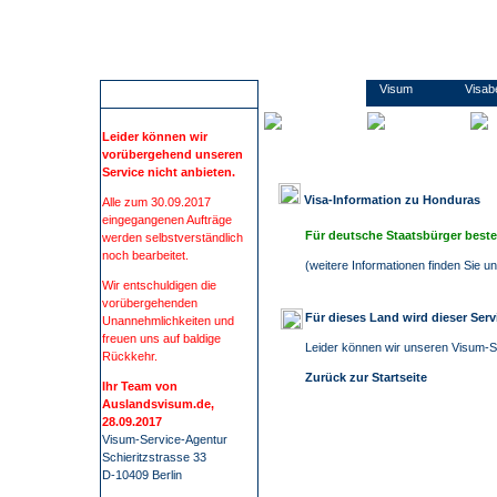
Wir führen Sie sicher, übersichtlich und bequem zu Ihrem Visum. Sie erfahren alles rund um die Visabestimmungen und Einreisebestimmungen Ihres Ziellandes. Wir beschaffen Visa für mehr als 100 Staaten, wie z.B. China, Russland oder Indien. Bei uns finden Sie alle Informationen und Formulare zu den Anträgen. Kontaktdaten zu den Konsulaten und Botschaften. Informationen zu Impfungen/ Gelbfieberimpfpflicht. Informationen zu Auslandsreisekrankenversicherung. Wir nehmen Ihnen den gesamten Prozess der Visum- Beschaffung ab. Die Visum-Beschaffung durch auslandsvisum.
Honduras
Visum
Visab
ACHTUNG
Leider können wir
vorübergehend unseren
Service nicht anbieten.
Visa-Information zu
Honduras
Alle zum 30.09.2017
eingegangenen Aufträge
Für deutsche Staatsbürger besteh
werden selbstverständlich
noch bearbeitet.
(
weitere Informationen finden Sie 
Wir entschuldigen die
vorübergehenden
Für dieses Land wird dieser Ser
Unannehmlichkeiten und
freuen uns auf baldige
Leider können wir unseren Visum-Se
Rückkehr.
Zurück zur Startseite
Ihr Team von
Auslandsvisum.de,
28.09.2017
Visum-Service-Agentur
Schieritzstrasse 33
D-10409 Berlin