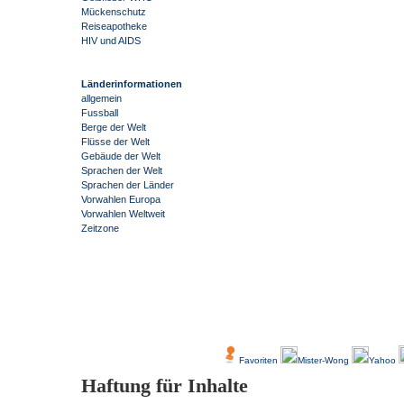
Mückenschutz
Reiseapotheke
HIV und AIDS
Länderinformationen
allgemein
Fussball
Berge der Welt
Flüsse der Welt
Gebäude der Welt
Sprachen der Welt
Sprachen der Länder
Vorwahlen Europa
Vorwahlen Weltweit
Zeitzone
-
Über Uns
Kundenfeedback
Favoriten
Mister-Wong
Yahoo
Haftung für Inhalte