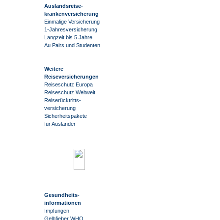
Auslandsreise
-
krankenversicherung
Einmalige Versicherung
1-Jahresversicherung
Langzeit bis 5 Jahre
Au Pairs und Studenten
Weitere
Reiseversicherungen
Reiseschutz Europa
Reiseschutz Weltweit
Reiserücktritts-
versicherung
Sicherheitspakete
für Ausländer
Gesundheits-
informationen
Impfungen
Gelbfieber WHO