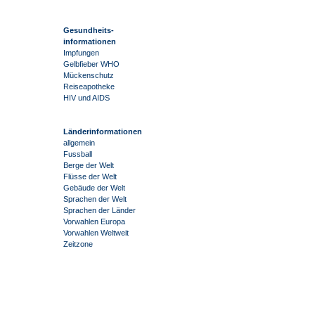
Gesundheits-
informationen
Impfungen
Gelbfieber WHO
Mückenschutz
Reiseapotheke
HIV und AIDS
Länderinformationen
allgemein
Fussball
Berge der Welt
Flüsse der Welt
Gebäude der Welt
Sprachen der Welt
Sprachen der Länder
Vorwahlen Europa
Vorwahlen Weltweit
Zeitzone
-