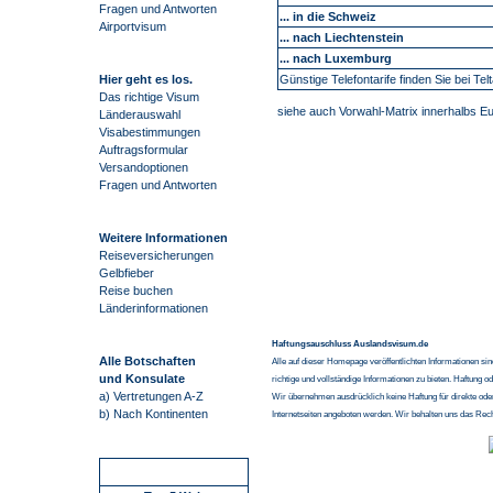
Fragen und Antworten
... in die Schweiz
Airportvisum
... nach Liechtenstein
... nach Luxemburg
Hier geht es los.
Günstige Telefontarife finden Sie bei Telt
Das richtige Visum
siehe auch Vorwahl-Matrix innerhalbs E
Länderauswahl
Visabestimmungen
Auftragsformular
Versandoptionen
Fragen und Antworten
Weitere Informationen
Reiseversicherungen
Gelbfieber
Reise buchen
Länderinformationen
Haftungsauschluss Auslandsvisum.de
Alle Botschaften
Alle auf dieser Homepage veröffentlichten Informationen si
und Konsulate
richtige und vollständige Informationen zu bieten. Haftung o
a) Vertretungen A-Z
Wir übernehmen ausdrücklich keine Haftung für direkte ode
b) Nach Kontinenten
Internetseiten angeboten werden. Wir behalten uns das Rec
Schnellstart