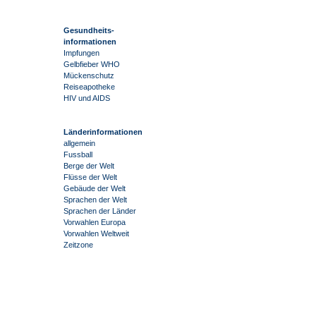
Gesundheits-
informationen
Impfungen
Gelbfieber WHO
Mückenschutz
Reiseapotheke
HIV und AIDS
Länderinformationen
allgemein
Fussball
Berge der Welt
Flüsse der Welt
Gebäude der Welt
Sprachen der Welt
Sprachen der Länder
Vorwahlen Europa
Vorwahlen Weltweit
Zeitzone
-