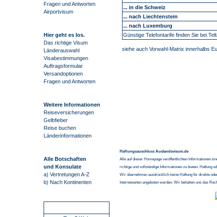
Fragen und Antworten
... in die Schweiz
Airportvisum
... nach Liechtenstein
... nach Luxemburg
Hier geht es los.
Günstige Telefontarife finden Sie bei Telt
Das richtige Visum
siehe auch Vorwahl-Matrix innerhalbs E
Länderauswahl
Visabestimmungen
Auftragsformular
Versandoptionen
Fragen und Antworten
Weitere Informationen
Reiseversicherungen
Gelbfieber
Reise buchen
Länderinformationen
Haftungsauschluss Auslandsvisum.de
Alle Botschaften
Alle auf dieser Homepage veröffentlichten Informationen si
und Konsulate
richtige und vollständige Informationen zu bieten. Haftung o
a) Vertretungen A-Z
Wir übernehmen ausdrücklich keine Haftung für direkte ode
b) Nach Kontinenten
Internetseiten angeboten werden. Wir behalten uns das Rec
Schnellstart