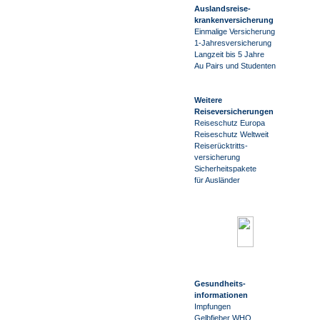
Auslandsreise
-
krankenversicherung
Einmalige Versicherung
1-Jahresversicherung
Langzeit bis 5 Jahre
Au Pairs und Studenten
Weitere
Reiseversicherungen
Reiseschutz Europa
Reiseschutz Weltweit
Reiserücktritts-
versicherung
Sicherheitspakete
für Ausländer
Gesundheits-
informationen
Impfungen
Gelbfieber WHO