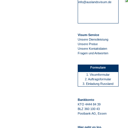
info@auslandsvisum.de
Visum-Service
Unsere Dienstleistung
Unsere Preise
Unsere Kontaktdaten
Fragen und Antworten
Formulare
1. Visumformular
2. Auftragsformular
3. Einladung Russland
Bankkonto
KTO 4444 84 39
BLZ 360 100 43
Postbank AG, Essen
Hier geht es los.