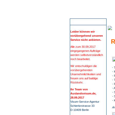
Wir führen Sie sicher, übersichtlich und bequem zu Ihrem Visum. Sie erfahren alles rund um die Visabestimmungen und Einreisebestimmungen Ihres Ziellandes. Wir beschaffen Visa für mehr als 100 Staaten, wie z.B. China, Russland oder Indien. Bei uns finden Sie alle Informationen 
G
ACHTUNG
Leider können wir
vorübergehend unseren
R
Service nicht anbieten.
Alle zum 30.09.2017
eingegangenen Aufträge
werden selbstverständlich
noch bearbeitet.
Wir entschuldigen die
- 
vorübergehenden
- 
Unannehmlichkeiten und
- 
freuen uns auf baldige
- 
Rückkehr.
- 
- 
Ihr Team von
- 
Auslandsvisum.de,
- 
28.09.2017
-
Visum-Service-Agentur
Schieritzstrasse 33
An
D-10409 Berlin