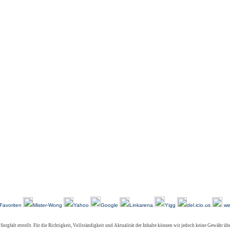
-
-
-
-
-
-
Über Uns
Kundenfeedback
AGB
Impressum
Kontakt
Links
Sitemap
Favoriten
Mister-Wong
Yahoo
Google
Linkarena
Yigg
del.icio.us
we
 Sorgfalt erstellt. Für die Richtigkeit, Vollständigkeit und Aktualität der Inhalte können wir jedoch keine Gewähr ü