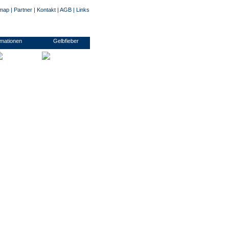
emap
|
Partner
|
Kontakt
|
AGB
|
Links
usinessvisum, Transitvisum, Studentenvisum, Arbeitsvisum/ Montagevisum, Pressevisum
rmationen
Gelbfieber