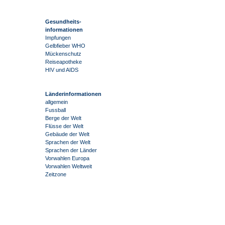
Gesundheits-
informationen
Impfungen
Gelbfieber WHO
Mückenschutz
Reiseapotheke
HIV und AIDS
Länderinformationen
allgemein
Fussball
Berge der Welt
Flüsse der Welt
Gebäude der Welt
Sprachen der Welt
Sprachen der Länder
Vorwahlen Europa
Vorwahlen Weltweit
Zeitzone
-