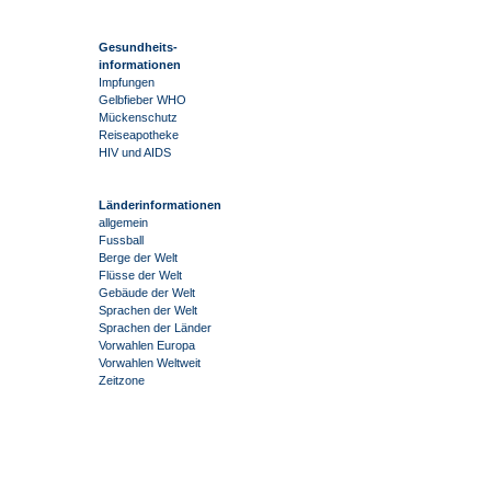
Gesundheits-
informationen
Impfungen
Gelbfieber WHO
Mückenschutz
Reiseapotheke
HIV und AIDS
Länderinformationen
allgemein
Fussball
Berge der Welt
Flüsse der Welt
Gebäude der Welt
Sprachen der Welt
Sprachen der Länder
Vorwahlen Europa
Vorwahlen Weltweit
Zeitzone
-