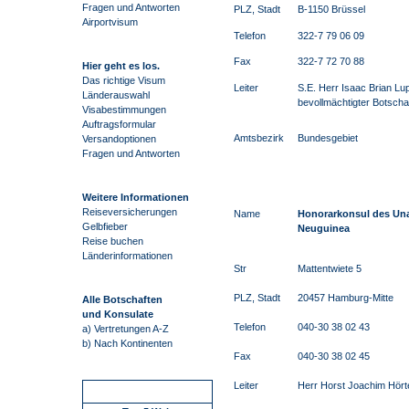
Fragen und Antworten
PLZ, Stadt
B-1150 Brüssel
Airportvisum
Telefon
322-7 79 06 09
Fax
322-7 72 70 88
Hier geht es los.
Das richtige Visum
Leiter
S.E. Herr Isaac Brian Lu
Länderauswahl
bevollmächtigter Botscha
Visabestimmungen
Auftragsformular
Amtsbezirk
Bundesgebiet
Versandoptionen
Fragen und Antworten
Weitere Informationen
Reiseversicherungen
Name
Honorarkonsul des Un
Gelbfieber
Neuguinea
Reise buchen
Länderinformationen
Str
Mattentwiete 5
PLZ, Stadt
20457 Hamburg-Mitte
Alle Botschaften
und Konsulate
Telefon
040-30 38 02 43
a) Vertretungen A-Z
b) Nach Kontinenten
Fax
040-30 38 02 45
Leiter
Herr Horst Joachim Hör
Schnellstart