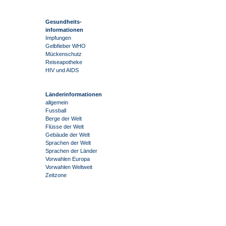
Gesundheits-
informationen
Impfungen
Gelbfieber WHO
Mückenschutz
Reiseapotheke
HIV und AIDS
Länderinformationen
allgemein
Fussball
Berge der Welt
Flüsse der Welt
Gebäude der Welt
Sprachen der Welt
Sprachen der Länder
Vorwahlen Europa
Vorwahlen Weltweit
Zeitzone
-