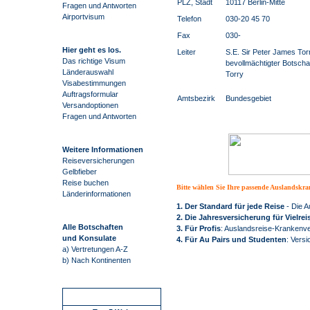
PLZ, Stadt
10117 Berlin-Mitte
Fragen und Antworten
Airportvisum
Telefon
030-20 45 70
Fax
030-
Hier geht es los.
Leiter
S.E. Sir Peter James Tor
Das richtige Visum
bevollmächtigter Botscha
Länderauswahl
Torry
Visabestimmungen
Auftragsformular
Amtsbezirk
Bundesgebiet
Versandoptionen
Fragen und Antworten
Weitere Informationen
Reiseversicherungen
Gelbfieber
Reise buchen
Bitte wählen Sie Ihre passende Auslandskr
Länderinformationen
1. Der Standard für jede Reise
- Die 
2. Die Jahresversicherung für Vielrei
Alle Botschaften
3. Für Profis
: Auslandsreise-Krankenve
und Konsulate
4. Für Au Pairs und Studenten
: Versi
a) Vertretungen A-Z
b) Nach Kontinenten
Schnellstart