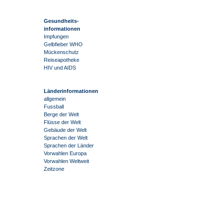
Gesundheits-
informationen
Impfungen
Gelbfieber WHO
Mückenschutz
Reiseapotheke
HIV und AIDS
Länderinformationen
allgemein
Fussball
Berge der Welt
Flüsse der Welt
Gebäude der Welt
Sprachen der Welt
Sprachen der Länder
Vorwahlen Europa
Vorwahlen Weltweit
Zeitzone
-