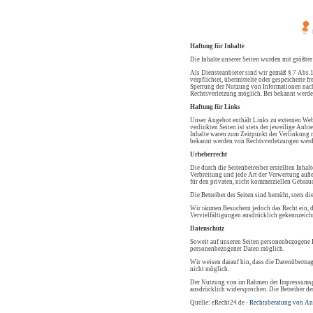
Haftung für Inhalte
Die Inhalte unserer Seiten wurden mit größter
Als Diensteanbieter sind wir gemäß § 7 Abs.1
verpflichtet, übermittelte oder gespeicherte
Sperrung der Nutzung von Informationen nach 
Rechtsverletzung möglich. Bei bekannt werde
Haftung für Links
Unser Angebot enthält Links zu externen Webs
verlinkten Seiten ist stets der jeweilige Anb
Inhalte waren zum Zeitpunkt der Verlinkung n
bekannt werden von Rechtsverletzungen werd
Urheberrecht
Die durch die Seitenbetreiber erstellten Inha
Verbreitung und jede Art der Verwertung auße
für den privaten, nicht kommerziellen Gebrauc
Die Betreiber der Seiten sind bemüht, stets di
Wir räumen Besuchern jedoch das Recht ein, d
Vervielfältigungen ausdrücklich gekennzeichn
Datenschutz
Soweit auf unseren Seiten personenbezogene D
personenbezogener Daten möglich.
Wir weisen darauf hin, dass die Datenübertra
nicht möglich.
Der Nutzung von im Rahmen der Impressumspfl
ausdrücklich widersprochen. Die Betreiber de
Quelle: eRecht24.de -
Rechtsberatung von An