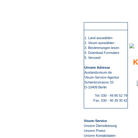
Wir führen Sie sicher, übersichtlich und bequem zu Ihrem Visum. Sie erfahren alles rund um die Visabestimmungen und Einreisebestimmungen Ihres Ziellandes. Wir beschaffen Visa für mehr als 100 Staaten, wie z.B. China, Russland oder Indien. Bei uns finden Sie alle Informationen 
C
So funktioniert es
1. Land auswählen
2. Visum auswählen
3. Bestimmungen lesen
4. Download Formulare
5. Versand
K
Unsere Adresse
Auslandsvisum.de
Visum-Service-Agentur
Schieritzstrasse 33
D-10409 Berlin
Tel: 030 - 49 85 52 79
Fax: 030 - 40 39 30 42
Visum-Service
Unsere Dienstleistung
Unsere Preise
Unsere Kontaktdaten