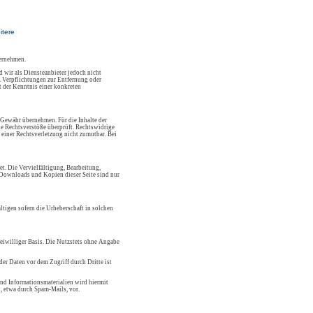
itere
bernehmen.
 wir als Diensteanbieter jedoch nicht
. Verpflichtungen zur Entfernung oder
 der Kenntnis einer konkreten
 Gewähr übernehmen. Für die Inhalte der
che Rechtsverstöße überprüft. Rechtswidrige
 einer Rechtsverletzung nicht zumutbar. Bei
et. Die Vervielfältigung, Bearbeitung,
. Downloads und Kopien dieser Seite sind nur
ltigen sofern die Urheberschaft in solchen
reiwilliger Basis. Die Nutzstets ohne Angabe
er Daten vor dem Zugriff durch Dritte ist
nd Informationsmaterialien wird hiermit
, etwa durch Spam-Mails, vor.