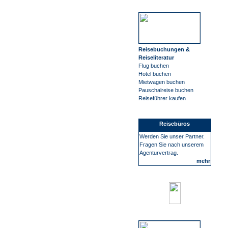
Reisebuchungen &
Reiseliteratur
Flug buchen
Hotel buchen
Mietwagen buchen
Pauschalreise buchen
Reiseführer kaufen
Reisebüros
Werden Sie unser Partner.
Fragen Sie nach unserem
Agenturvertrag.
mehr