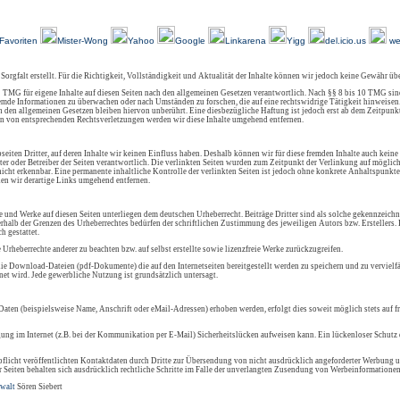
Über Uns
Kundenfeedback
AGB
Impressum
Kontakt
Links
Sitemap
Favoriten
Mister-Wong
Yahoo
Google
Linkarena
Yigg
del.icio.us
we
 Sorgfalt erstellt. Für die Richtigkeit, Vollständigkeit und Aktualität der Inhalte können wir jedoch keine Gewähr ü
 TMG für eigene Inhalte auf diesen Seiten nach den allgemeinen Gesetzen verantwortlich. Nach §§ 8 bis 10 TMG sind
 fremde Informationen zu überwachen oder nach Umständen zu forschen, die auf eine rechtswidrige Tätigkeit hinweisen
den allgemeinen Gesetzen bleiben hiervon unberührt. Eine diesbezügliche Haftung ist jedoch erst ab dem Zeitpunkt
n von entsprechenden Rechtsverletzungen werden wir diese Inhalte umgehend entfernen.
eiten Dritter, auf deren Inhalte wir keinen Einfluss haben. Deshalb können wir für diese fremden Inhalte auch keine
ieter oder Betreiber der Seiten verantwortlich. Die verlinkten Seiten wurden zum Zeitpunkt der Verlinkung auf mögli
icht erkennbar. Eine permanente inhaltliche Kontrolle der verlinkten Seiten ist jedoch ohne konkrete Anhaltspunkte
en wir derartige Links umgehend entfernen.
lte und Werke auf diesen Seiten unterliegen dem deutschen Urheberrecht. Beiträge Dritter sind als solche gekennzeichn
rhalb der Grenzen des Urheberrechtes bedürfen der schriftlichen Zustimmung des jeweiligen Autors bzw. Erstellers
h gestattet.
e Urheberrechte anderer zu beachten bzw. auf selbst erstellte sowie lizenzfreie Werke zurückzugreifen.
ie Download-Dateien (pdf-Dokumente) die auf den Internetseiten bereitgestellt werden zu speichern und zu vervielfä
et wird. Jede gewerbliche Nutzung ist grundsätzlich untersagt.
aten (beispielsweise Name, Anschrift oder eMail-Adressen) erhoben werden, erfolgt dies soweit möglich stets auf f
gung im Internet (z.B. bei der Kommunikation per E-Mail) Sicherheitslücken aufweisen kann. Ein lückenloser Schutz d
icht veröffentlichten Kontaktdaten durch Dritte zur Übersendung von nicht ausdrücklich angeforderter Werbung u
r Seiten behalten sich ausdrücklich rechtliche Schritte im Falle der unverlangten Zusendung von Werbeinformationen
walt
Sören Siebert