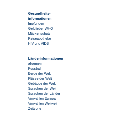
Gesundheits-
informationen
Impfungen
Gelbfieber WHO
Mückenschutz
Reiseapotheke
HIV und AIDS
Länderinformationen
allgemein
Fussball
Berge der Welt
Flüsse der Welt
Gebäude der Welt
Sprachen der Welt
Sprachen der Länder
Vorwahlen Europa
Vorwahlen Weltweit
Zeitzone
-