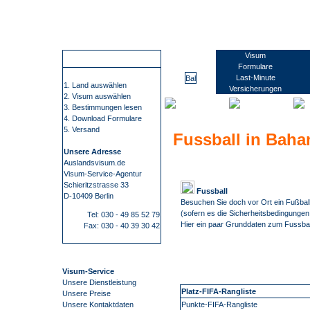
Wir führen Sie sicher, übersichtlich und bequem zu Ihrem Visum. Sie erfahren alles rund um die Visabestimmungen und Einreisebestimmungen Ihres Ziellandes. Wir beschaffen Visa für mehr als 100 Staaten, wie z.B. China, Russland oder Indien. Bei uns finden Sie alle Informationen und Formulare zu den Anträgen. Kontaktdaten zu den Konsulaten und Botschaften. Informationen zu Impfungen/ Gelbfieberimpfpflicht. Informationen zu Auslandsreisekrankenversicherung. Wir nehmen Ihnen den gesamten Prozess der Visum- Beschaffung ab. Die Visum-Beschaffung durch auslandsvisum.
Bahamas
Visum
So funktioniert es
Formulare
Last-Minute
1. Land auswählen
Versicherungen
2. Visum auswählen
3. Bestimmungen lesen
4. Download Formulare
5. Versand
Fussball in Bah
Unsere Adresse
Auslandsvisum.de
Visum-Service-Agentur
Schieritzstrasse 33
Fussball
D-10409 Berlin
Besuchen Sie doch vor Ort ein Fußball
(sofern es die Sicherheitsbedingungen
Tel: 030 - 49 85 52 79
Hier ein paar Grunddaten zum Fussba
Fax: 030 - 40 39 30 42
Visum-Service
Unsere Dienstleistung
Platz-FIFA-Rangliste
Unsere Preise
Unsere Kontaktdaten
Punkte-FIFA-Rangliste