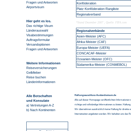
Fragen und Antworten
Konföderation
Airportvisum
Platz-Konföderation-Rangliste
Regionalverband
Hier geht es los.
*Stand Dezember 2007 ; Quelle: FIFA.com
Das richtige Visum
Länderauswahl
Regionalverbände
Visabestimmungen
Asien-Meister (AFC)
Auftragsformular
Afrika-Meister (CAF)
Versandoptionen
Europa-Meister (UEFA)
Fragen und Antworten
CONCACAF-Meister
Ozeanien-Meister (OFC)
Weitere Informationen
Südamerika-Meister (CONMEBOL)
Reiseversicherungen
Gelbfieber
Reise buchen
Länderinformationen
Haftungsauschluss Auslandsvisum.de
Alle Botschaften
Alle auf dieser Homepage veröffentlichten Informationen 
und Konsulate
richtige und vollständige Informationen zu bieten. Haftun
a) Vertretungen A-Z
Wir übernehmen ausdrücklich keine Haftung für direkte o
b) Nach Kontinenten
Internetseiten angeboten werden. Wir behalten uns das R
Schnellstart