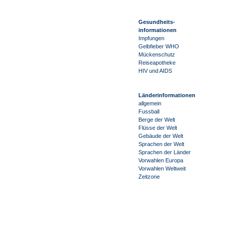
Gesundheits-
informationen
Impfungen
Gelbfieber WHO
Mückenschutz
Reiseapotheke
HIV und AIDS
Länderinformationen
allgemein
Fussball
Berge der Welt
Flüsse der Welt
Gebäude der Welt
Sprachen der Welt
Sprachen der Länder
Vorwahlen Europa
Vorwahlen Weltweit
Zeitzone