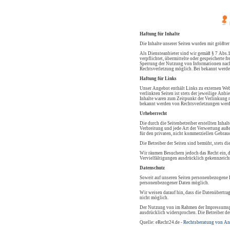
Haftung für Inhalte
Die Inhalte unserer Seiten wurden mit größter
Als Diensteanbieter sind wir gemäß § 7 Abs.1
verpflichtet, übermittelte oder gespeicherte
Sperrung der Nutzung von Informationen nach 
Rechtsverletzung möglich. Bei bekannt werde
Haftung für Links
Unser Angebot enthält Links zu externen Webs
verlinkten Seiten ist stets der jeweilige Anb
Inhalte waren zum Zeitpunkt der Verlinkung n
bekannt werden von Rechtsverletzungen werd
Urheberrecht
Die durch die Seitenbetreiber erstellten Inha
Verbreitung und jede Art der Verwertung auße
für den privaten, nicht kommerziellen Gebrauc
Die Betreiber der Seiten sind bemüht, stets di
Wir räumen Besuchern jedoch das Recht ein, d
Vervielfältigungen ausdrücklich gekennzeichn
Datenschutz
Soweit auf unseren Seiten personenbezogene D
personenbezogener Daten möglich.
Wir weisen darauf hin, dass die Datenübertra
nicht möglich.
Der Nutzung von im Rahmen der Impressumspfl
ausdrücklich widersprochen. Die Betreiber de
Quelle: eRecht24.de -
Rechtsberatung von An