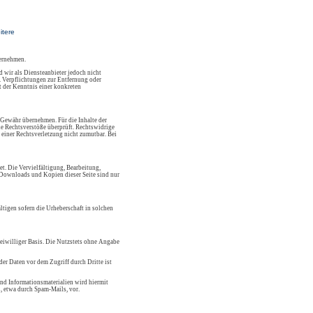
itere
bernehmen.
 wir als Diensteanbieter jedoch nicht
. Verpflichtungen zur Entfernung oder
 der Kenntnis einer konkreten
 Gewähr übernehmen. Für die Inhalte der
che Rechtsverstöße überprüft. Rechtswidrige
 einer Rechtsverletzung nicht zumutbar. Bei
et. Die Vervielfältigung, Bearbeitung,
. Downloads und Kopien dieser Seite sind nur
ltigen sofern die Urheberschaft in solchen
reiwilliger Basis. Die Nutzstets ohne Angabe
er Daten vor dem Zugriff durch Dritte ist
nd Informationsmaterialien wird hiermit
, etwa durch Spam-Mails, vor.