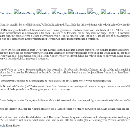
Über Uns
Kundenfeedback
AGB
Impressum
Kontakt
Links
Sitemap
Favoriten
Mister-Wong
Yahoo
Google
Linkarena
Yigg
del.icio.us
we
 Sorgfalt erstellt. Für die Richtigkeit, Vollständigkeit und Aktualität der Inhalte können wir jedoch keine Gewähr ü
 TMG für eigene Inhalte auf diesen Seiten nach den allgemeinen Gesetzen verantwortlich. Nach §§ 8 bis 10 TMG sind
 fremde Informationen zu überwachen oder nach Umständen zu forschen, die auf eine rechtswidrige Tätigkeit hinweisen
den allgemeinen Gesetzen bleiben hiervon unberührt. Eine diesbezügliche Haftung ist jedoch erst ab dem Zeitpunkt
n von entsprechenden Rechtsverletzungen werden wir diese Inhalte umgehend entfernen.
eiten Dritter, auf deren Inhalte wir keinen Einfluss haben. Deshalb können wir für diese fremden Inhalte auch keine
ieter oder Betreiber der Seiten verantwortlich. Die verlinkten Seiten wurden zum Zeitpunkt der Verlinkung auf mögli
icht erkennbar. Eine permanente inhaltliche Kontrolle der verlinkten Seiten ist jedoch ohne konkrete Anhaltspunkte
en wir derartige Links umgehend entfernen.
lte und Werke auf diesen Seiten unterliegen dem deutschen Urheberrecht. Beiträge Dritter sind als solche gekennzeichn
rhalb der Grenzen des Urheberrechtes bedürfen der schriftlichen Zustimmung des jeweiligen Autors bzw. Erstellers
h gestattet.
e Urheberrechte anderer zu beachten bzw. auf selbst erstellte sowie lizenzfreie Werke zurückzugreifen.
ie Download-Dateien (pdf-Dokumente) die auf den Internetseiten bereitgestellt werden zu speichern und zu vervielfä
et wird. Jede gewerbliche Nutzung ist grundsätzlich untersagt.
aten (beispielsweise Name, Anschrift oder eMail-Adressen) erhoben werden, erfolgt dies soweit möglich stets auf f
gung im Internet (z.B. bei der Kommunikation per E-Mail) Sicherheitslücken aufweisen kann. Ein lückenloser Schutz d
icht veröffentlichten Kontaktdaten durch Dritte zur Übersendung von nicht ausdrücklich angeforderter Werbung u
r Seiten behalten sich ausdrücklich rechtliche Schritte im Falle der unverlangten Zusendung von Werbeinformationen
walt
Sören Siebert