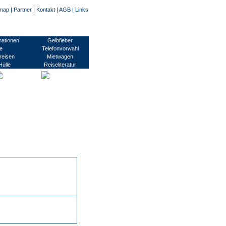
emap
|
Partner
|
Kontakt
|
AGB
|
Links
usinessvisum, Transitvisum, Studentenvisum, Arbeitsvisum/ Montagevisum, Pressevisum
mationen
Gelbfieber
e
Telefonvorwahl
reisen
Mietwagen
Hülle
Reiseliteratur