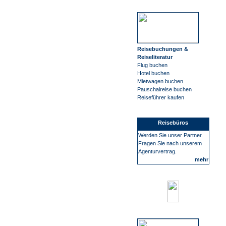
Reisebuchungen &
Reiseliteratur
Flug buchen
Hotel buchen
Mietwagen buchen
Pauschalreise buchen
Reiseführer kaufen
Reisebüros
Werden Sie unser Partner.
Fragen Sie nach unserem
Agenturvertrag.
mehr