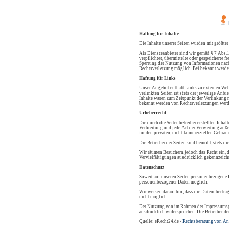
Haftung für Inhalte
Die Inhalte unserer Seiten wurden mit größter
Als Diensteanbieter sind wir gemäß § 7 Abs.1
verpflichtet, übermittelte oder gespeicherte
Sperrung der Nutzung von Informationen nach 
Rechtsverletzung möglich. Bei bekannt werde
Haftung für Links
Unser Angebot enthält Links zu externen Webs
verlinkten Seiten ist stets der jeweilige Anb
Inhalte waren zum Zeitpunkt der Verlinkung n
bekannt werden von Rechtsverletzungen werd
Urheberrecht
Die durch die Seitenbetreiber erstellten Inha
Verbreitung und jede Art der Verwertung auße
für den privaten, nicht kommerziellen Gebrauc
Die Betreiber der Seiten sind bemüht, stets di
Wir räumen Besuchern jedoch das Recht ein, d
Vervielfältigungen ausdrücklich gekennzeichn
Datenschutz
Soweit auf unseren Seiten personenbezogene D
personenbezogener Daten möglich.
Wir weisen darauf hin, dass die Datenübertra
nicht möglich.
Der Nutzung von im Rahmen der Impressumspfl
ausdrücklich widersprochen. Die Betreiber de
Quelle: eRecht24.de -
Rechtsberatung von An