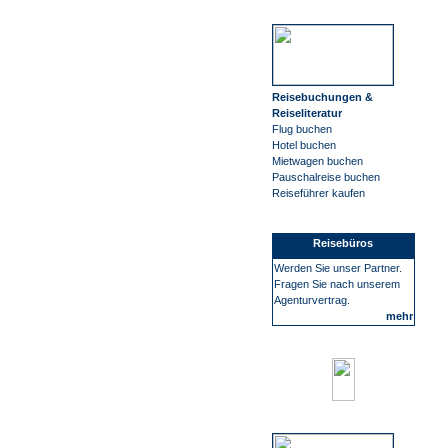
Reisebuchungen &
Reiseliteratur
Flug buchen
Hotel buchen
Mietwagen buchen
Pauschalreise buchen
Reiseführer kaufen
Reisebüros
Werden Sie unser Partner.
Fragen Sie nach unserem
Agenturvertrag.
mehr