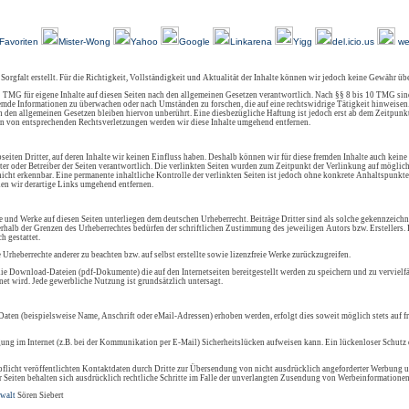
Über Uns
Kundenfeedback
AGB
Impressum
Kontakt
Links
Sitemap
Favoriten
Mister-Wong
Yahoo
Google
Linkarena
Yigg
del.icio.us
we
 Sorgfalt erstellt. Für die Richtigkeit, Vollständigkeit und Aktualität der Inhalte können wir jedoch keine Gewähr ü
 TMG für eigene Inhalte auf diesen Seiten nach den allgemeinen Gesetzen verantwortlich. Nach §§ 8 bis 10 TMG sind
 fremde Informationen zu überwachen oder nach Umständen zu forschen, die auf eine rechtswidrige Tätigkeit hinweisen
den allgemeinen Gesetzen bleiben hiervon unberührt. Eine diesbezügliche Haftung ist jedoch erst ab dem Zeitpunkt
n von entsprechenden Rechtsverletzungen werden wir diese Inhalte umgehend entfernen.
eiten Dritter, auf deren Inhalte wir keinen Einfluss haben. Deshalb können wir für diese fremden Inhalte auch keine
ieter oder Betreiber der Seiten verantwortlich. Die verlinkten Seiten wurden zum Zeitpunkt der Verlinkung auf mögli
icht erkennbar. Eine permanente inhaltliche Kontrolle der verlinkten Seiten ist jedoch ohne konkrete Anhaltspunkte
en wir derartige Links umgehend entfernen.
lte und Werke auf diesen Seiten unterliegen dem deutschen Urheberrecht. Beiträge Dritter sind als solche gekennzeichn
rhalb der Grenzen des Urheberrechtes bedürfen der schriftlichen Zustimmung des jeweiligen Autors bzw. Erstellers
h gestattet.
e Urheberrechte anderer zu beachten bzw. auf selbst erstellte sowie lizenzfreie Werke zurückzugreifen.
ie Download-Dateien (pdf-Dokumente) die auf den Internetseiten bereitgestellt werden zu speichern und zu vervielfä
et wird. Jede gewerbliche Nutzung ist grundsätzlich untersagt.
aten (beispielsweise Name, Anschrift oder eMail-Adressen) erhoben werden, erfolgt dies soweit möglich stets auf f
gung im Internet (z.B. bei der Kommunikation per E-Mail) Sicherheitslücken aufweisen kann. Ein lückenloser Schutz d
icht veröffentlichten Kontaktdaten durch Dritte zur Übersendung von nicht ausdrücklich angeforderter Werbung u
r Seiten behalten sich ausdrücklich rechtliche Schritte im Falle der unverlangten Zusendung von Werbeinformationen
walt
Sören Siebert