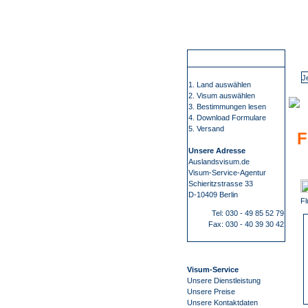
Wir führen Sie sicher, übersichtlich und bequem zu Ihrem Visum. Sie erfahren alles rund um die Visabestimmungen und Einreisebestimmungen Ihres Ziellandes. Wir beschaffen Visa für mehr als 100 Staaten, wie z.B. China, Russland oder Indien. Bei uns finden Sie alle Informationen 
Je
So funktioniert es
1. Land auswählen
2. Visum auswählen
3. Bestimmungen lesen
4. Download Formulare
5. Versand
F
Unsere Adresse
Auslandsvisum.de
Visum-Service-Agentur
Schieritzstrasse 33
D-10409 Berlin
Fl
Tel: 030 - 49 85 52 79
Fax: 030 - 40 39 30 42
Visum-Service
Unsere Dienstleistung
Unsere Preise
Unsere Kontaktdaten