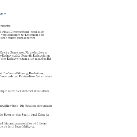
itere
bernehmen.
 wir als Diensteanbieter jedoch nicht
. Verpflichtungen zur Entfernung oder
 der Kenntnis einer konkreten
 Gewähr übernehmen. Für die Inhalte der
che Rechtsverstöße überprüft. Rechtswidrige
 einer Rechtsverletzung nicht zumutbar. Bei
et. Die Vervielfältigung, Bearbeitung,
. Downloads und Kopien dieser Seite sind nur
ltigen sofern die Urheberschaft in solchen
reiwilliger Basis. Die Nutzstets ohne Angabe
er Daten vor dem Zugriff durch Dritte ist
nd Informationsmaterialien wird hiermit
, etwa durch Spam-Mails, vor.