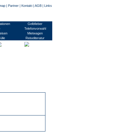
emap
|
Partner
|
Kontakt
|
AGB
|
Links
usinessvisum, Transitvisum, Studentenvisum, Arbeitsvisum/ Montagevisum, Pressevisum
ationen
Gelbfieber
e
Telefonvorwahl
eisen
Mietwagen
ülle
Reiseliteratur