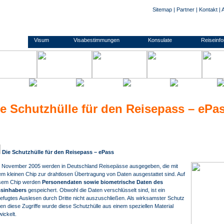
Sitemap
|
Partner
|
Kontakt
|
und Formulare zu den Anträgen. Kontaktdaten zu den Konsulaten und Botschaften. Informationen zu Impfungen/ Gelbfieberimpfpflicht. Informationen zu Auslandsreisekrankenversicherung. Wir nehmen Ihnen den gesamten Prozess der Visum- Beschaffung ab. Die Visum-Beschaffung durch auslandsvisum.de ist einfach, sicher und günstig! Für Geschäftsreisende und Touristen. Persönlicher Transfer der Unterlagen und Pässe zu den Botschaften und Konsulaten. Sicherer und günstiger Transfer zurück in Kundenhand. Hilfestellung beim Ausfüllen der Visa- Anträge. Einweisung in die Komplettierung der Reiseunterlagen. Umfassende, kompetente Beratung. Alle gängigen Visum-Typen, Touristenvisum/ Besuchervisum, Geschäftsvisum/ B
ernsey
Visum
Visabestimmungen
Konsulate
Reiseinf
e Schutzhülle für den Reisepass – ePa
Die Schutzhülle für den Reisepass – ePass
t November 2005 werden in Deutschland Reisepässe ausgegeben, die mit
em kleinen Chip zur drahtlosen Übertragung von Daten ausgestattet sind. Auf
sem Chip werden
Personendaten sowie biometrische Daten des
sinhabers
gespeichert. Obwohl die Daten verschlüsselt sind, ist ein
efugtes Auslesen durch Dritte nicht auszuschließen. Als wirksamster Schutz
en diese Zugriffe wurde diese Schutzhülle aus einem speziellen Material
wickelt.