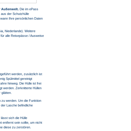
r Außenwelt.
Die im ePass
 aus der Schutzhülle
 wann Ihre persönlichen Daten
ia, Niederlande). Weitere
 für alle Reisepässe / Ausweise
eführt werden, zusätzlich ist
ig Spülmittel gereinigt
re hinweg. Die Hülle ist frei
t werden. Zerknitterte Hüllen
 glätten.
en zu werden. Um die Funktion
f der Lasche befindliche
ässt sich die Hülle
entfernt sein sollte, um nicht
ne diese zu zerstören.