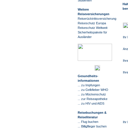
Studenten
Hal
ber
Weitere
Reiseversicherungen
Reiserücktrittsversicherung
Reiseschutz Europa
Reiseschutz Weltweit
Sicherheitspakete für
Ausländer
Ihr
Anz
Ihr
Ihr
G
esundheits-
informationen
... zu Impfungen
... zu Gelbfieber WHO
... zu Mückenschutz
... zur Reiseapotheke
... zu HIV und AIDS
Reisebuchungen &
Reiseliteratur
... Flug buchen
Ihr 
... Billigflieger buchen