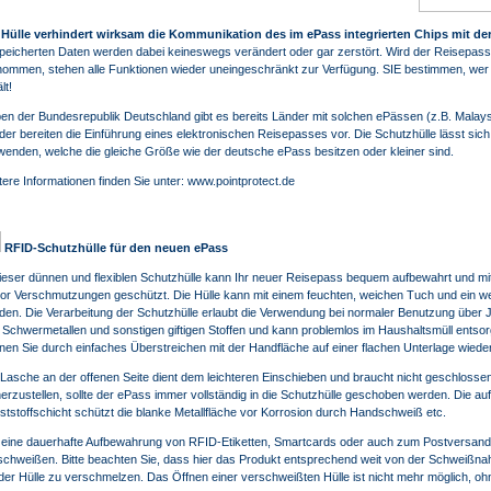
 Hülle verhindert wirksam die Kommunikation des im ePass integrierten Chips mit de
peicherten Daten werden dabei keineswegs verändert oder gar zerstört. Wird der Reisepass
nommen, stehen alle Funktionen wieder uneingeschränkt zur Verfügung. SIE bestimmen, wer
lt!
en der Bundesrepublik Deutschland gibt es bereits Länder mit solchen ePässen (z.B. Malays
der bereiten die Einführung eines elektronischen Reisepasses vor. Die Schutzhülle lässt sich
wenden, welche die gleiche Größe wie der deutsche ePass besitzen oder kleiner sind.
tere Informationen finden Sie unter:
www.pointprotect.de
RFID-Schutzhülle für den neuen ePass
dieser dünnen und flexiblen Schutzhülle kann Ihr neuer Reisepass bequem aufbewahrt und mitg
vor Verschmutzungen geschützt. Die Hülle kann mit einem feuchten, weichen Tuch und ein wen
den. Die Verarbeitung der Schutzhülle erlaubt die Verwendung bei normaler Benutzung über Jah
 Schwermetallen und sonstigen giftigen Stoffen und kann problemlos im Haushaltsmüll entsorg
nen Sie durch einfaches Überstreichen mit der Handfläche auf einer flachen Unterlage wieder
 Lasche an der offenen Seite dient dem leichteren Einschieben und braucht nicht geschloss
herzustellen, sollte der ePass immer vollständig in die Schutzhülle geschoben werden. Die au
ststoffschicht schützt die blanke Metallfläche vor Korrosion durch Handschweiß etc.
 eine dauerhafte Aufbewahrung von RFID-Etiketten, Smartcards oder auch zum Postversand l
schweißen. Bitte beachten Sie, dass hier das Produkt entsprechend weit von der Schweißnaht 
 der Hülle zu verschmelzen. Das Öffnen einer verschweißten Hülle ist nicht mehr möglich, oh