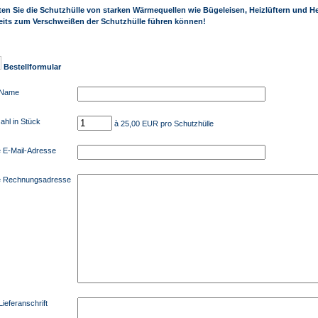
ten Sie die Schutzhülle von starken Wärmequellen wie Bügeleisen, Heizlüftern und He
eits zum Verschweißen der Schutzhülle führen können!
Bestellformular
 Name
ahl in Stück
à 25,00 EUR pro Schutzhülle
e E-Mail-Adresse
e Rechnungsadresse
Lieferanschrift