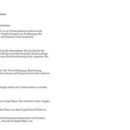
itere
bernehmen.
 wir als Diensteanbieter jedoch nicht
. Verpflichtungen zur Entfernung oder
 der Kenntnis einer konkreten
 Gewähr übernehmen. Für die Inhalte der
che Rechtsverstöße überprüft. Rechtswidrige
 einer Rechtsverletzung nicht zumutbar. Bei
et. Die Vervielfältigung, Bearbeitung,
. Downloads und Kopien dieser Seite sind nur
ltigen sofern die Urheberschaft in solchen
reiwilliger Basis. Die Nutzstets ohne Angabe
er Daten vor dem Zugriff durch Dritte ist
nd Informationsmaterialien wird hiermit
, etwa durch Spam-Mails, vor.