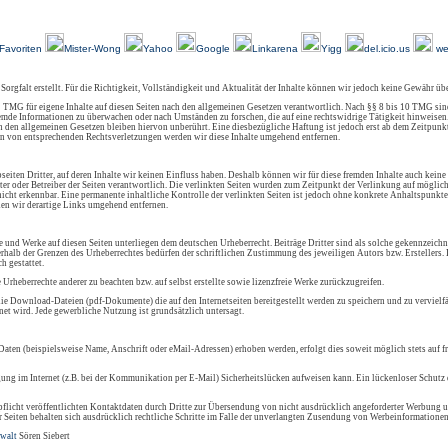
-
-
-
-
-
-
Über Uns
Kundenfeedback
AGB
Impressum
Kontakt
Links
Sitemap
Favoriten
Mister-Wong
Yahoo
Google
Linkarena
Yigg
del.icio.us
we
 Sorgfalt erstellt. Für die Richtigkeit, Vollständigkeit und Aktualität der Inhalte können wir jedoch keine Gewähr ü
 TMG für eigene Inhalte auf diesen Seiten nach den allgemeinen Gesetzen verantwortlich. Nach §§ 8 bis 10 TMG sind
 fremde Informationen zu überwachen oder nach Umständen zu forschen, die auf eine rechtswidrige Tätigkeit hinweisen
den allgemeinen Gesetzen bleiben hiervon unberührt. Eine diesbezügliche Haftung ist jedoch erst ab dem Zeitpunkt
n von entsprechenden Rechtsverletzungen werden wir diese Inhalte umgehend entfernen.
eiten Dritter, auf deren Inhalte wir keinen Einfluss haben. Deshalb können wir für diese fremden Inhalte auch keine
ieter oder Betreiber der Seiten verantwortlich. Die verlinkten Seiten wurden zum Zeitpunkt der Verlinkung auf mögli
icht erkennbar. Eine permanente inhaltliche Kontrolle der verlinkten Seiten ist jedoch ohne konkrete Anhaltspunkte
en wir derartige Links umgehend entfernen.
lte und Werke auf diesen Seiten unterliegen dem deutschen Urheberrecht. Beiträge Dritter sind als solche gekennzeichn
rhalb der Grenzen des Urheberrechtes bedürfen der schriftlichen Zustimmung des jeweiligen Autors bzw. Erstellers
h gestattet.
e Urheberrechte anderer zu beachten bzw. auf selbst erstellte sowie lizenzfreie Werke zurückzugreifen.
ie Download-Dateien (pdf-Dokumente) die auf den Internetseiten bereitgestellt werden zu speichern und zu vervielfä
et wird. Jede gewerbliche Nutzung ist grundsätzlich untersagt.
aten (beispielsweise Name, Anschrift oder eMail-Adressen) erhoben werden, erfolgt dies soweit möglich stets auf f
gung im Internet (z.B. bei der Kommunikation per E-Mail) Sicherheitslücken aufweisen kann. Ein lückenloser Schutz d
icht veröffentlichten Kontaktdaten durch Dritte zur Übersendung von nicht ausdrücklich angeforderter Werbung u
r Seiten behalten sich ausdrücklich rechtliche Schritte im Falle der unverlangten Zusendung von Werbeinformationen
walt
Sören Siebert