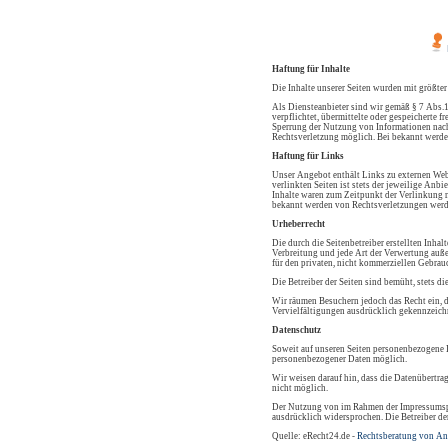
Haftung für Inhalte
Die Inhalte unserer Seiten wurden mit größter
Als Diensteanbieter sind wir gemäß § 7 Abs.1
verpflichtet, übermittelte oder gespeicherte
Sperrung der Nutzung von Informationen nach 
Rechtsverletzung möglich. Bei bekannt werde
Haftung für Links
Unser Angebot enthält Links zu externen Webs
verlinkten Seiten ist stets der jeweilige Anb
Inhalte waren zum Zeitpunkt der Verlinkung n
bekannt werden von Rechtsverletzungen werd
Urheberrecht
Die durch die Seitenbetreiber erstellten Inha
Verbreitung und jede Art der Verwertung auße
für den privaten, nicht kommerziellen Gebrauc
Die Betreiber der Seiten sind bemüht, stets di
Wir räumen Besuchern jedoch das Recht ein, d
Vervielfältigungen ausdrücklich gekennzeichn
Datenschutz
Soweit auf unseren Seiten personenbezogene D
personenbezogener Daten möglich.
Wir weisen darauf hin, dass die Datenübertra
nicht möglich.
Der Nutzung von im Rahmen der Impressumspfl
ausdrücklich widersprochen. Die Betreiber de
Quelle: eRecht24.de -
Rechtsberatung von An