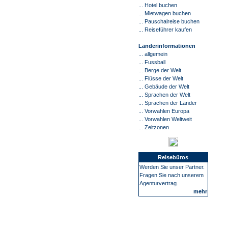
...
Hotel buchen
... Mietwagen buchen
... Pauschalreise buchen
...
Reiseführer kaufen
Länderinformationen
... allgemein
... Fussball
... Berge der Welt
... Flüsse der Welt
... Gebäude der Welt
... Sprachen der Welt
... Sprachen der Länder
... Vorwahlen Europa
... Vorwahlen Weltweit
... Zeitzonen
Reisebüros
Werden Sie unser Partner.
Fragen Sie nach unserem
Agenturvertrag.
mehr