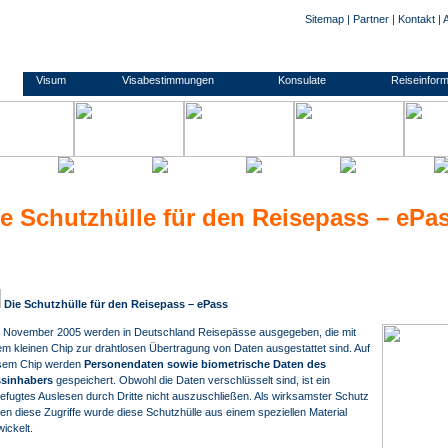
Sitemap
|
Partner
|
Kontakt
|
und Formulare zu den Anträgen. Kontaktdaten zu den Konsulaten und Botschaften. Informationen zu Impfungen/ Gelbfieberimpfpflicht. Informationen zu Auslandsreisekrankenversicherung. Wir nehmen Ihnen den gesamten Prozess der Visum- Beschaffung ab. Die Visum-Beschaffung durch auslandsvisum.de ist einfach, sicher und günstig! Für Geschäftsreisende und Touristen. Persönlicher Transfer der Unterlagen und Pässe zu den Botschaften und Konsulaten. Sicherer und günstiger Transfer zurück in Kundenhand. Hilfestellung beim Ausfüllen der Visa- Anträge. Einweisung in die Komplettierung der Reiseunterlagen. Umfassende, kompetente Beratung. Alle gängigen Visum-Typen, Touristenvisum/ Besuchervisum, Geschäftsvisum/ B
na
Visum
Visabestimmungen
Konsulate
Reiseinform
e Schutzhülle für den Reisepass – ePa
Die Schutzhülle für den Reisepass – ePass
t November 2005 werden in Deutschland Reisepässe ausgegeben, die mit
em kleinen Chip zur drahtlosen Übertragung von Daten ausgestattet sind. Auf
sem Chip werden
Personendaten sowie biometrische Daten des
sinhabers
gespeichert. Obwohl die Daten verschlüsselt sind, ist ein
efugtes Auslesen durch Dritte nicht auszuschließen. Als wirksamster Schutz
en diese Zugriffe wurde diese Schutzhülle aus einem speziellen Material
wickelt.