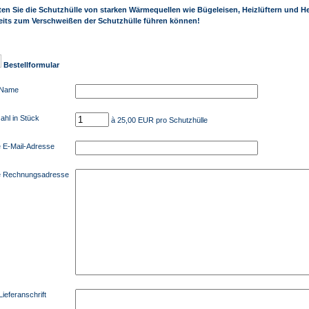
ten Sie die Schutzhülle von starken Wärmequellen wie Bügeleisen, Heizlüftern und He
eits zum Verschweißen der Schutzhülle führen können!
Bestellformular
 Name
ahl in Stück
à 25,00 EUR pro Schutzhülle
e E-Mail-Adresse
e Rechnungsadresse
Lieferanschrift