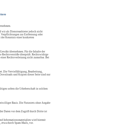
itere
bernehmen.
 wir als Diensteanbieter jedoch nicht
. Verpflichtungen zur Entfernung oder
 der Kenntnis einer konkreten
 Gewähr übernehmen. Für die Inhalte der
che Rechtsverstöße überprüft. Rechtswidrige
 einer Rechtsverletzung nicht zumutbar. Bei
et. Die Vervielfältigung, Bearbeitung,
. Downloads und Kopien dieser Seite sind nur
ltigen sofern die Urheberschaft in solchen
reiwilliger Basis. Die Nutzstets ohne Angabe
er Daten vor dem Zugriff durch Dritte ist
nd Informationsmaterialien wird hiermit
, etwa durch Spam-Mails, vor.