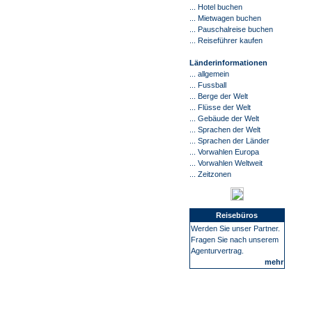
...
Hotel buchen
... Mietwagen buchen
... Pauschalreise buchen
...
Reiseführer kaufen
Länderinformationen
... allgemein
... Fussball
... Berge der Welt
... Flüsse der Welt
... Gebäude der Welt
... Sprachen der Welt
... Sprachen der Länder
... Vorwahlen Europa
... Vorwahlen Weltweit
... Zeitzonen
Reisebüros
Werden Sie unser Partner.
Fragen Sie nach unserem
Agenturvertrag.
mehr