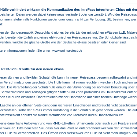
 Hülle verhindert wirksam die Kommunikation des im ePass integrierten Chips mit de
peicherten Daten werden dabei keineswegs verändert oder gar zerstört. Wird der Reisepass
nommen, stehen alle Funktionen wieder uneingeschränkt zur Verfügung. SIE bestimmen, wer
lt!
en der Bundesrepublik Deutschland gibt es bereits Länder mit solchen ePässen (z.B. Malays
der bereiten die Einführung eines elektronischen Reisepasses vor. Die Schutzhülle lässt sich
wenden, welche die gleiche Größe wie der deutsche ePass besitzen oder kleiner sind.
tere Informationen finden Sie unter:
www.pointprotect.de
RFID-Schutzhülle für den neuen ePass
dieser dünnen und flexiblen Schutzhülle kann Ihr neuer Reisepass bequem aufbewahrt und mitg
vor Verschmutzungen geschützt. Die Hülle kann mit einem feuchten, weichen Tuch und ein wen
den. Die Verarbeitung der Schutzhülle erlaubt die Verwendung bei normaler Benutzung über Jah
 Schwermetallen und sonstigen giftigen Stoffen und kann problemlos im Haushaltsmüll entsorg
nen Sie durch einfaches Überstreichen mit der Handfläche auf einer flachen Unterlage wieder
 Lasche an der offenen Seite dient dem leichteren Einschieben und braucht nicht geschloss
herzustellen, sollte der ePass immer vollständig in die Schutzhülle geschoben werden. Die au
ststoffschicht schützt die blanke Metallfläche vor Korrosion durch Handschweiß etc.
 eine dauerhafte Aufbewahrung von RFID-Etiketten, Smartcards oder auch zum Postversand l
schweißen. Bitte beachten Sie, dass hier das Produkt entsprechend weit von der Schweißnaht 
 der Hülle zu verschmelzen. Das Öffnen einer verschweißten Hülle ist nicht mehr möglich, oh