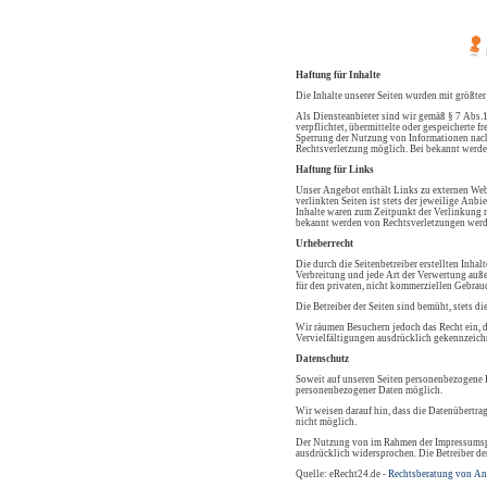
Haftung für Inhalte
Die Inhalte unserer Seiten wurden mit größter
Als Diensteanbieter sind wir gemäß § 7 Abs.1
verpflichtet, übermittelte oder gespeicherte
Sperrung der Nutzung von Informationen nach 
Rechtsverletzung möglich. Bei bekannt werde
Haftung für Links
Unser Angebot enthält Links zu externen Webs
verlinkten Seiten ist stets der jeweilige Anb
Inhalte waren zum Zeitpunkt der Verlinkung n
bekannt werden von Rechtsverletzungen werd
Urheberrecht
Die durch die Seitenbetreiber erstellten Inha
Verbreitung und jede Art der Verwertung auße
für den privaten, nicht kommerziellen Gebrauc
Die Betreiber der Seiten sind bemüht, stets di
Wir räumen Besuchern jedoch das Recht ein, d
Vervielfältigungen ausdrücklich gekennzeichn
Datenschutz
Soweit auf unseren Seiten personenbezogene D
personenbezogener Daten möglich.
Wir weisen darauf hin, dass die Datenübertra
nicht möglich.
Der Nutzung von im Rahmen der Impressumspfl
ausdrücklich widersprochen. Die Betreiber de
Quelle: eRecht24.de -
Rechtsberatung von An