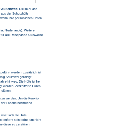
r Außenwelt.
Die im ePass
 aus der Schutzhülle
 wann Ihre persönlichen Daten
ia, Niederlande). Weitere
 für alle Reisepässe / Ausweise
eführt werden, zusätzlich ist
ig Spülmittel gereinigt
re hinweg. Die Hülle ist frei
t werden. Zerknitterte Hüllen
 glätten.
en zu werden. Um die Funktion
f der Lasche befindliche
ässt sich die Hülle
entfernt sein sollte, um nicht
ne diese zu zerstören.