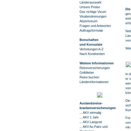
Länderauswahl
Unsere Preise
Die
Das richtige Visum
ges
Visabestimmungen
ent
Airportvisum
erhä
Fragen und Antworten
Auftragsformular
Neb
Län
Botschaften
ver
und Konsulate
Wei
Vertretungen A-Z
Nach Kontinenten
Weitere Informationen
Reiseversicherungen
Gelbfieber
In 
Reise buchen
er 
Länderinformationen
wer
von
kön
Die
Auslandsreise
-
sic
krankenversicherungen
Kun
... AKV einmalig
... AKV 1 Jahr
Für
... AKV Langzeit
ver
... AKV Au Pairs und
mit