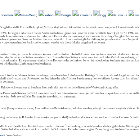
-
-
-
-
-
-
Über Uns
Kundenfeedback
AGB
Impressum
Kontakt
Links
Sitemap
Favoriten
Mister-Wong
Yahoo
Google
Linkarena
Yigg
del.icio.us
we
 Sorgfalt erstellt. Für die Richtigkeit, Vollständigkeit und Aktualität der Inhalte können wir jedoch keine Gewähr ü
 TMG für eigene Inhalte auf diesen Seiten nach den allgemeinen Gesetzen verantwortlich. Nach §§ 8 bis 10 TMG sind
 fremde Informationen zu überwachen oder nach Umständen zu forschen, die auf eine rechtswidrige Tätigkeit hinweisen
den allgemeinen Gesetzen bleiben hiervon unberührt. Eine diesbezügliche Haftung ist jedoch erst ab dem Zeitpunkt
n von entsprechenden Rechtsverletzungen werden wir diese Inhalte umgehend entfernen.
eiten Dritter, auf deren Inhalte wir keinen Einfluss haben. Deshalb können wir für diese fremden Inhalte auch keine
ieter oder Betreiber der Seiten verantwortlich. Die verlinkten Seiten wurden zum Zeitpunkt der Verlinkung auf mögli
icht erkennbar. Eine permanente inhaltliche Kontrolle der verlinkten Seiten ist jedoch ohne konkrete Anhaltspunkte
en wir derartige Links umgehend entfernen.
lte und Werke auf diesen Seiten unterliegen dem deutschen Urheberrecht. Beiträge Dritter sind als solche gekennzeichn
rhalb der Grenzen des Urheberrechtes bedürfen der schriftlichen Zustimmung des jeweiligen Autors bzw. Erstellers
h gestattet.
e Urheberrechte anderer zu beachten bzw. auf selbst erstellte sowie lizenzfreie Werke zurückzugreifen.
ie Download-Dateien (pdf-Dokumente) die auf den Internetseiten bereitgestellt werden zu speichern und zu vervielfä
et wird. Jede gewerbliche Nutzung ist grundsätzlich untersagt.
aten (beispielsweise Name, Anschrift oder eMail-Adressen) erhoben werden, erfolgt dies soweit möglich stets auf f
gung im Internet (z.B. bei der Kommunikation per E-Mail) Sicherheitslücken aufweisen kann. Ein lückenloser Schutz d
icht veröffentlichten Kontaktdaten durch Dritte zur Übersendung von nicht ausdrücklich angeforderter Werbung u
r Seiten behalten sich ausdrücklich rechtliche Schritte im Falle der unverlangten Zusendung von Werbeinformationen
walt
Sören Siebert