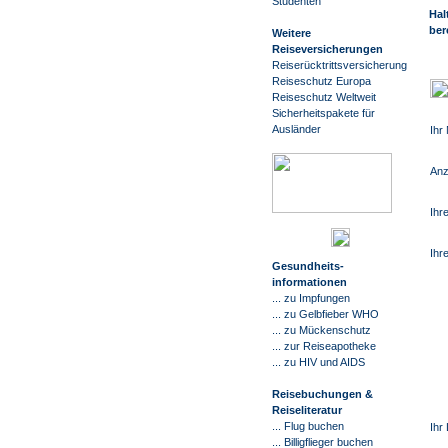
Studenten
Hal
ber
Weitere
Reiseversicherungen
Reiserücktrittsversicherung
Reiseschutz Europa
Reiseschutz Weltweit
Sicherheitspakete für
Ausländer
Ihr
Anz
Ihr
Ihr
G
esundheits-
informationen
... zu Impfungen
... zu Gelbfieber WHO
... zu Mückenschutz
... zur Reiseapotheke
... zu HIV und AIDS
Reisebuchungen &
Reiseliteratur
... Flug buchen
Ihr 
... Billigflieger buchen